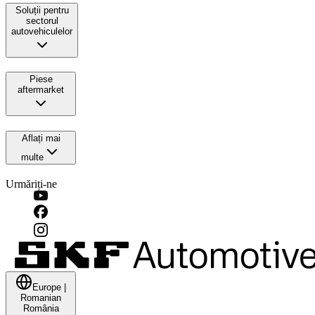
Soluții pentru
sectorul
autovehiculelor
Piese
aftermarket
Aflați mai
multe
Urmăriți-ne
Europe
|
Romanian
România