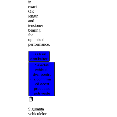
in
exact
OE
length
and
tensioner
bearing
for
optimized
performance.
Găsiți un
distribuitor
Selectați
vehiculul
dvs. pentru
a confirma
că acest
produs se
potrivește
Siguranța
vehiculelor