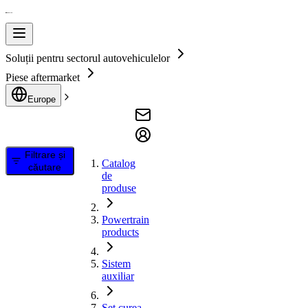
Soluții pentru sectorul autovehiculelor
Piese aftermarket
Europe
Filtrare și
Catalog
căutare
de
produse
Powertrain
products
Sistem
auxiliar
Set curea