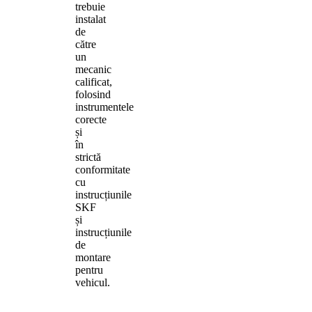
trebuie
instalat
de
către
un
mecanic
calificat,
folosind
instrumentele
corecte
și
în
strictă
conformitate
cu
instrucțiunile
SKF
și
instrucțiunile
de
montare
pentru
vehicul.