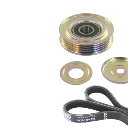
Nu sunt
disponibile
SVHC
substante
SVHC
EPDM
(etilen
Material
propilen
curea
dienă
cauciuc)
Listă de piese de schimb
Număr
Nume articol
Cantitate
articol
Rola
VKM
ghidare/conducere,
1
63001
curea transmisie
Curea transmisie
VKMV
1
cu caneluri
4PK795