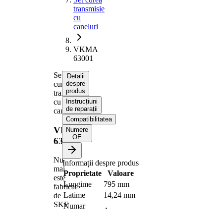
transmisie
cu
caneluri
VKMA
63001
Set
Detalii
curea
despre
produs
transmisie
cu
Instrucțiuni
de reparații
caneluri
Compatibilitatea
VKMA
Numere
OE
63001
Nu
Informații despre produs
mai
Proprietate
Valoare
este
Lungime
795 mm
fabricat
Latime
14,24 mm
de
SKF
Numar
4
nervuri