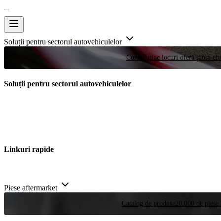
Soluții pentru sectorul autovehiculelor
Curse
Puține locuri oferă șansa efe
Soluții pentru sectorul autovehiculelor
Linkuri rapide
Piese aftermarket
Catalog de produse
20.000 de piese 