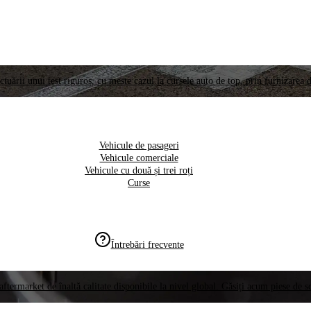
ctuării unui test riguros, cu meste cazul la cursele auto de top, prin furnizarea d
Vehicule de pasageri
Vehicule comerciale
Vehicule cu două și trei roți
Curse
Întrebări frecvente
aftermarket de înaltă calitate disponibile la nivel global. Găsiți acum piese de 