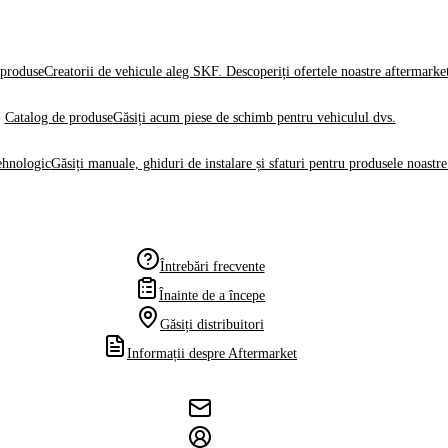
produse
Creatorii de vehicule aleg SKF. Descoperiți ofertele noastre aftermarke
Catalog de produse
Găsiți acum piese de schimb pentru vehiculul dvs.
ehnologic
Găsiți manuale, ghiduri de instalare și sfaturi pentru produsele noastre
Întrebări frecvente
Înainte de a începe
Găsiți distribuitori
Informații despre Aftermarket