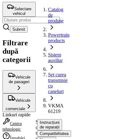
Selectare
Catalog
vehicul
de
produse
Submit
Powertrain
products
Filtrare
după
Sistem
categorii
auxiliar
Set curea
Vehicule
transmisie
de pasageri
cu
caneluri
Vehicule
VKMA
comerciale
61219
Linkuri rapide
Set
Instrucțiuni
Centru
curea
de reparații
tehnologic
transmisie
Compatibilitatea
Întrebări
cu