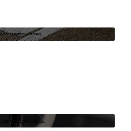
e noi designuri și tehnici.
schimb pentru vehiculul dvs.