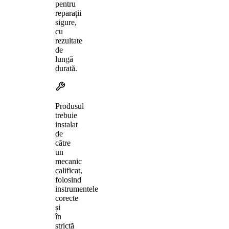
pentru
reparații
sigure,
cu
rezultate
de
lungă
durată.
Produsul
trebuie
instalat
de
către
un
mecanic
calificat,
folosind
instrumentele
corecte
și
în
strictă