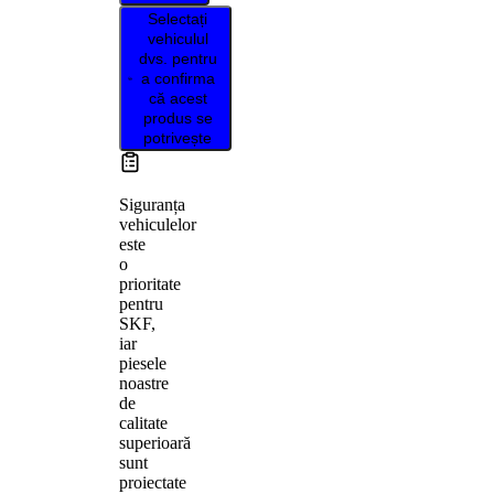
Selectați
vehiculul
dvs. pentru
a confirma
că acest
produs se
potrivește
Siguranța
vehiculelor
este
o
prioritate
pentru
SKF,
iar
piesele
noastre
de
calitate
superioară
sunt
proiectate