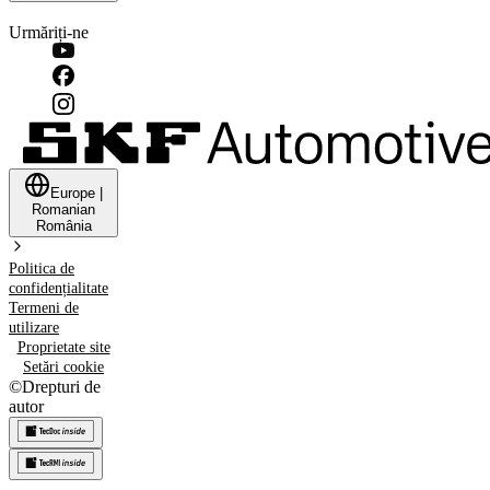
Urmăriți-ne
Europe
|
Romanian
România
Politica de
confidențialitate
Termeni de
utilizare
Proprietate site
Setări cookie
©
Drepturi de
autor