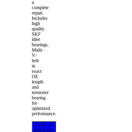
a
complete
repair.
Includes
high
quality
SKF
idler
bearings,
Multi-
V-
belt
in
exact
OE
length
and
tensioner
bearing
for
optimized
performance.
Găsiți un
distribuitor