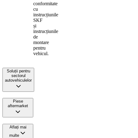
conformitate
cu
instrucțiunile
SKF
și
instrucțiunile
de
montare
pentru
vehicul.
Soluții pentru
sectorul
autovehiculelor
Piese
aftermarket
Aflați mai
multe