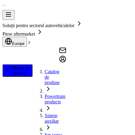
Soluții pentru sectorul autovehiculelor
Piese aftermarket
Europe
Filtrare și
Catalog
căutare
de
produse
Powertrain
products
Sistem
auxiliar
Set curea