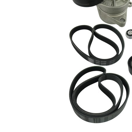
Latime
21,36 mm
Numar
5
nervuri
Numar
6
nervuri
Nu sunt
disponibile
SVHC
substante
SVHC
EPDM
(etilen
Material
propilen
curea
dienă
cauciuc)
Listă de piese de schimb
Număr
Nume articol
Cantitate
articol
Rola
VKM
ghidare/conducere,
1
38004
curea transmisie
Intinzator curea,
VKM
1
curea distributie
38011
Intinzator curea,
VKM
1