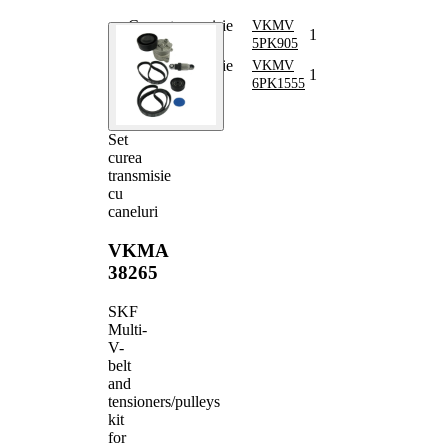
curea distributie
38202
Curea transmisie
VKMV
1
cu caneluri
5PK905
Curea transmisie
VKMV
1
cu caneluri
6PK1555
Set
curea
transmisie
cu
caneluri
VKMA
38265
SKF
Multi-
V-
belt
and
tensioners/pulleys
kit
for