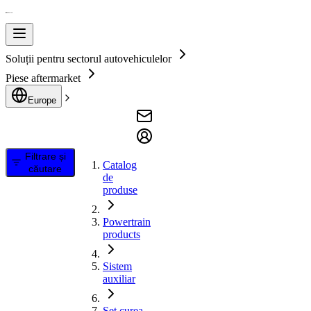
Soluții pentru sectorul autovehiculelor
Piese aftermarket
Europe
Filtrare și
Catalog
căutare
de
produse
Powertrain
products
Sistem
auxiliar
Set curea