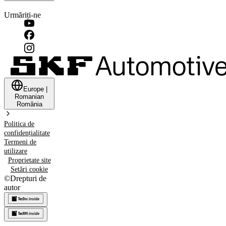
Urmăriți-ne
Europe
|
Romanian
România
Politica de
confidențialitate
Termeni de
utilizare
Proprietate site
Setări cookie
©
Drepturi de
autor