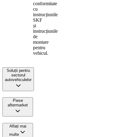
conformitate
cu
instrucțiunile
SKF
și
instrucțiunile
de
montare
pentru
vehicul.
Soluții pentru
sectorul
autovehiculelor
Piese
aftermarket
Aflați mai
multe