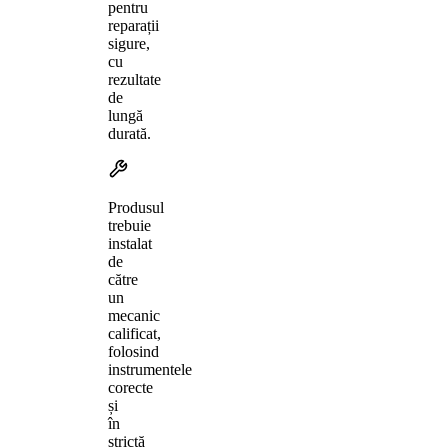
pentru
reparații
sigure,
cu
rezultate
de
lungă
durată.
Produsul
trebuie
instalat
de
către
un
mecanic
calificat,
folosind
instrumentele
corecte
și
în
strictă