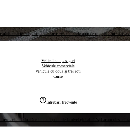
ctuării unui test riguros, cu meste cazul la cursele auto de top, prin furnizarea d
Vehicule de pasageri
Vehicule comerciale
Vehicule cu două și trei roți
Curse
Întrebări frecvente
aftermarket de înaltă calitate disponibile la nivel global. Găsiți acum piese de 