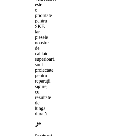
este
o
prioritate
pentru
SKF,
iar
piesele
noastre
de
calitate
superioară
sunt
proiectate
pentru
reparații
sigure,
cu
rezultate
de
lungă
durată.