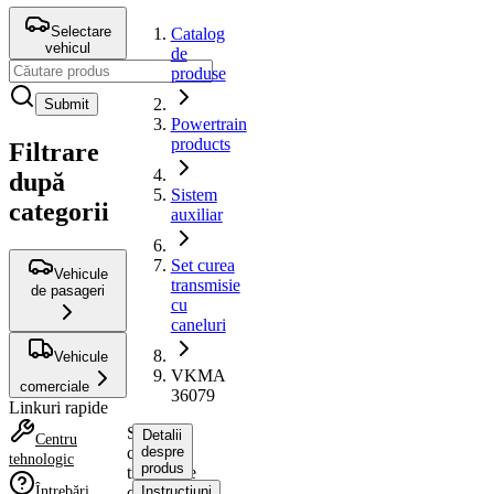
Selectare
Catalog
vehicul
de
produse
Submit
Powertrain
products
Filtrare
după
Sistem
categorii
auxiliar
Set curea
Vehicule
transmisie
de pasageri
cu
caneluri
Vehicule
VKMA
comerciale
36079
Linkuri rapide
Set
Detalii
Centru
curea
despre
tehnologic
produs
transmisie
Întrebări
cu
Instrucțiuni