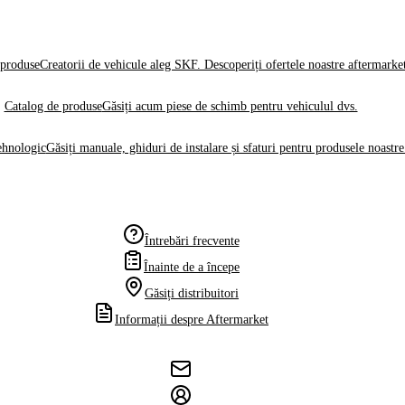
produse
Creatorii de vehicule aleg SKF. Descoperiți ofertele noastre aftermarke
Catalog de produse
Găsiți acum piese de schimb pentru vehiculul dvs.
ehnologic
Găsiți manuale, ghiduri de instalare și sfaturi pentru produsele noastre
Întrebări frecvente
Înainte de a începe
Găsiți distribuitori
Informații despre Aftermarket