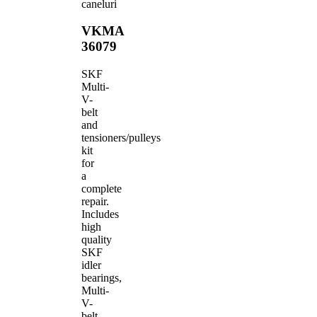
caneluri
VKMA
36079
SKF
Multi-
V-
belt
and
tensioners/pulleys
kit
for
a
complete
repair.
Includes
high
quality
SKF
idler
bearings,
Multi-
V-
belt