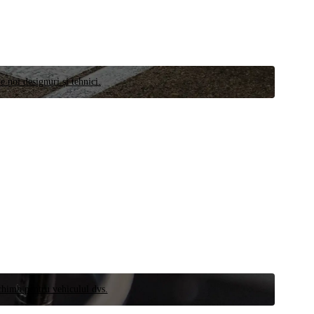
e noi designuri și tehnici.
schimb pentru vehiculul dvs.