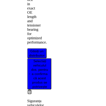
in
exact
OE
length
and
tensioner
bearing
for
optimized
performance.
Găsiți un
distribuitor
Selectați
vehiculul
dvs. pentru
a confirma
că acest
produs se
potrivește
Siguranța
vehiculelor