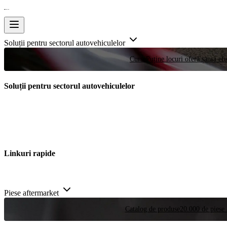
Soluții pentru sectorul autovehiculelor
Curse
Puține locuri oferă șansa efe
Soluții pentru sectorul autovehiculelor
Linkuri rapide
Piese aftermarket
Catalog de produse
20.000 de piese 