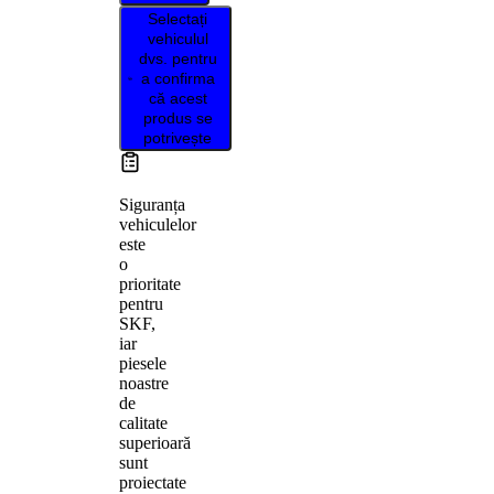
Selectați
vehiculul
dvs. pentru
a confirma
că acest
produs se
potrivește
Siguranța
vehiculelor
este
o
prioritate
pentru
SKF,
iar
piesele
noastre
de
calitate
superioară
sunt
proiectate