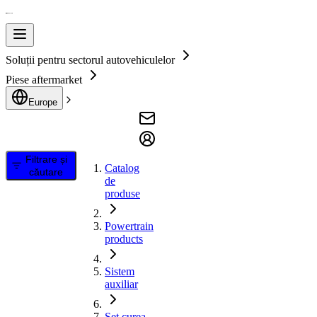
Soluții pentru sectorul autovehiculelor
Piese aftermarket
Europe
Filtrare și
Catalog
căutare
de
produse
Powertrain
products
Sistem
auxiliar
Set curea