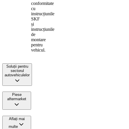
conformitate
cu
instrucțiunile
SKF
și
instrucțiunile
de
montare
pentru
vehicul.
Soluții pentru
sectorul
autovehiculelor
Piese
aftermarket
Aflați mai
multe