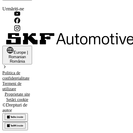
Urmăriți-ne
Europe
|
Romanian
România
Politica de
confidențialitate
Termeni de
utilizare
Proprietate site
Setări cookie
©
Drepturi de
autor