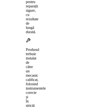
pentru
reparații
sigure,
cu
rezultate
de
lungă
durată.
Produsul
trebuie
instalat
de
către
un
mecanic
calificat,
folosind
instrumentele
corecte
și
în
strictă