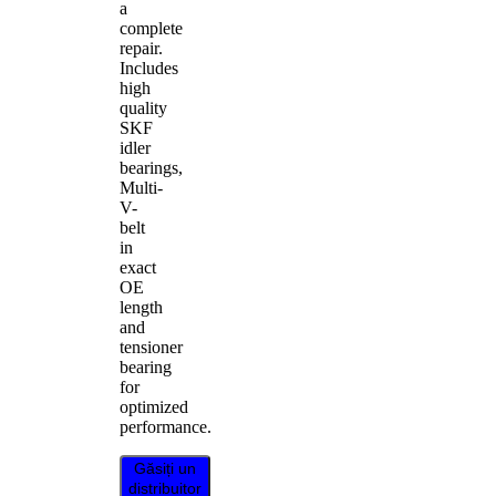
a
complete
repair.
Includes
high
quality
SKF
idler
bearings,
Multi-
V-
belt
in
exact
OE
length
and
tensioner
bearing
for
optimized
performance.
Găsiți un
distribuitor