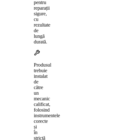
pentru
reparații
sigure,
cu
rezultate
de
lungă
durată.
Produsul
trebuie
instalat
de
către
un
mecanic
calificat,
folosind
instrumentele
corecte
și
în
strictă