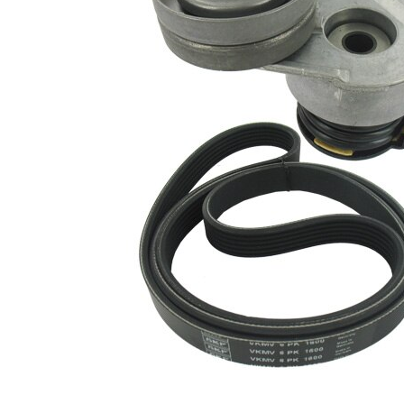
Nu sunt
disponibile
SVHC
substante
SVHC
EPDM
(etilen
Material
propilen
curea
dienă
cauciuc)
Listă de piese de schimb
Număr
Nume articol
Cantitate
articol
Rola
VKM
ghidare/conducere,
1
35025
curea transmisie
Intinzator curea,
VKM
1
curea distributie
35311
Curea transmisie
VKMV
1
cu caneluri
6PK1600