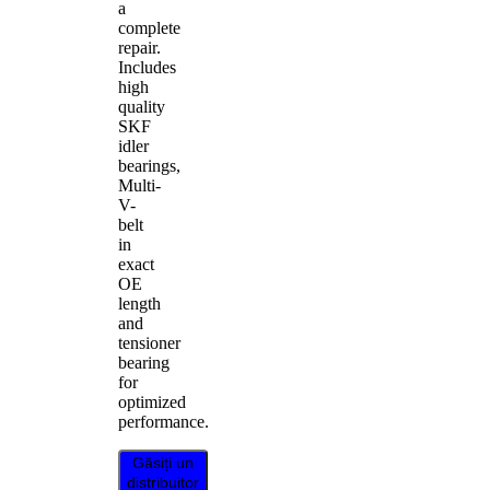
a
complete
repair.
Includes
high
quality
SKF
idler
bearings,
Multi-
V-
belt
in
exact
OE
length
and
tensioner
bearing
for
optimized
performance.
Găsiți un
distribuitor