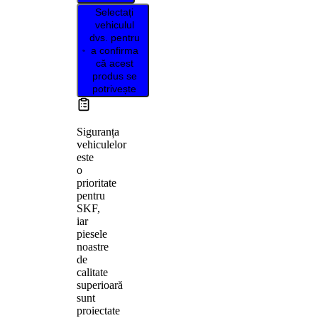
Selectați
vehiculul
dvs. pentru
a confirma
că acest
produs se
potrivește
Siguranța
vehiculelor
este
o
prioritate
pentru
SKF,
iar
piesele
noastre
de
calitate
superioară
sunt
proiectate