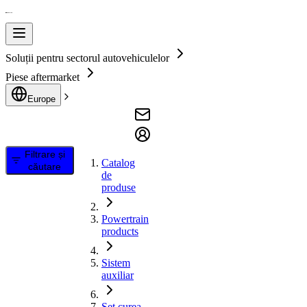
Soluții pentru sectorul autovehiculelor
Piese aftermarket
Europe
Filtrare și
Catalog
căutare
de
produse
Powertrain
products
Sistem
auxiliar
Set curea