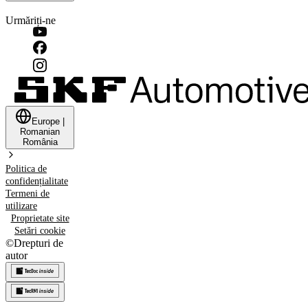
Urmăriți-ne
Europe
|
Romanian
România
Politica de
confidențialitate
Termeni de
utilizare
Proprietate site
Setări cookie
©
Drepturi de
autor