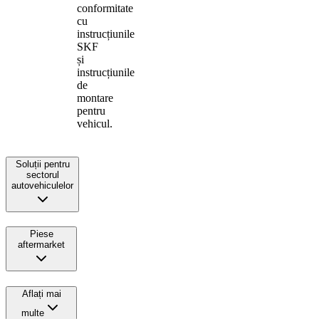
conformitate
cu
instrucțiunile
SKF
și
instrucțiunile
de
montare
pentru
vehicul.
Soluții pentru
sectorul
autovehiculelor
Piese
aftermarket
Aflați mai
multe