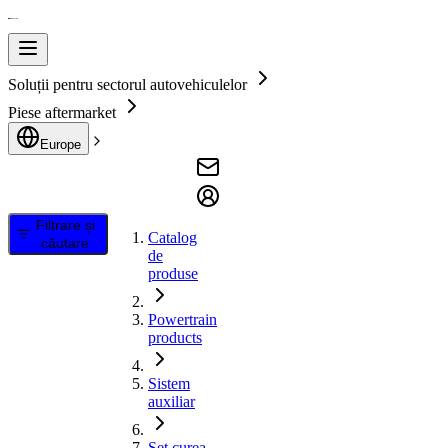
Soluții pentru sectorul autovehiculelor
Piese aftermarket
Europe
Filtrare și
Catalog
căutare
de
produse
Powertrain
products
Sistem
auxiliar
Set curea