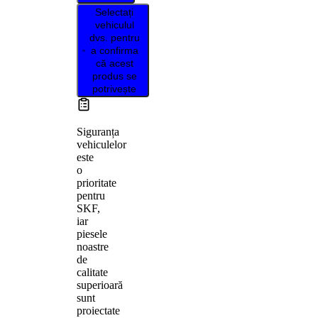
Selectați
vehiculul
dvs. pentru
a confirma
că acest
produs se
potrivește
Siguranța
vehiculelor
este
o
prioritate
pentru
SKF,
iar
piesele
noastre
de
calitate
superioară
sunt
proiectate