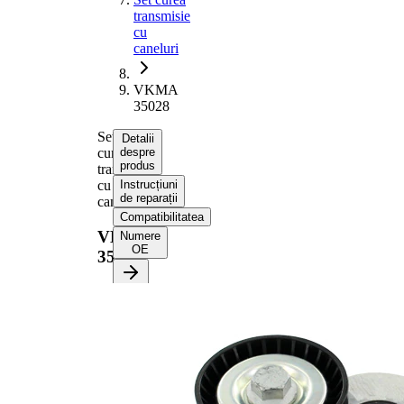
transmisie
cu
caneluri
VKMA
35028
Set
Detalii
curea
despre
produs
transmisie
cu
Instrucțiuni
de reparații
caneluri
Compatibilitatea
VKMA
Numere
OE
35028
Informații despre produs
Proprietate
Valoare
Lungime
1180 mm
Latime
21,36 mm
Numar
6
nervuri