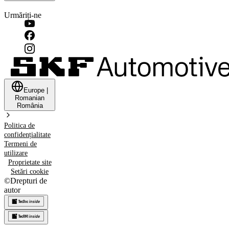
Urmăriți-ne
Europe
|
Romanian
România
Politica de
confidențialitate
Termeni de
utilizare
Proprietate site
Setări cookie
©
Drepturi de
autor