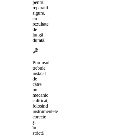
pentru
reparații
sigure,
cu
rezultate
de
lungă
durată.
Produsul
trebuie
instalat
de
către
un
mecanic
calificat,
folosind
instrumentele
corecte
și
în
strictă