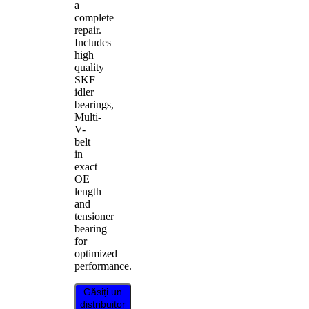
a
complete
repair.
Includes
high
quality
SKF
idler
bearings,
Multi-
V-
belt
in
exact
OE
length
and
tensioner
bearing
for
optimized
performance.
Găsiți un
distribuitor