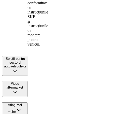
conformitate
cu
instrucțiunile
SKF
și
instrucțiunile
de
montare
pentru
vehicul.
Soluții pentru
sectorul
autovehiculelor
Piese
aftermarket
Aflați mai
multe