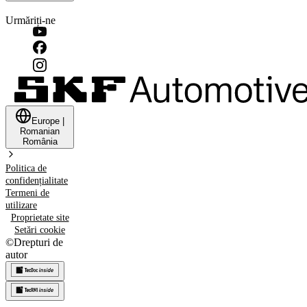
Urmăriți-ne
Europe
|
Romanian
România
Politica de
confidențialitate
Termeni de
utilizare
Proprietate site
Setări cookie
©
Drepturi de
autor