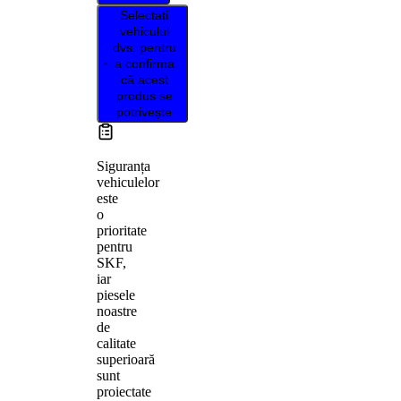
Selectați
vehiculul
dvs. pentru
a confirma
că acest
produs se
potrivește
Siguranța
vehiculelor
este
o
prioritate
pentru
SKF,
iar
piesele
noastre
de
calitate
superioară
sunt
proiectate