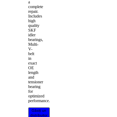
a
complete
repair.
Includes
high
quality
SKF
idler
bearings,
Multi-
V-
belt
in
exact
OE
length
and
tensioner
bearing
for
optimized
performance.
Găsiți un
distribuitor