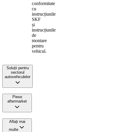
conformitate
cu
instrucțiunile
SKF
și
instrucțiunile
de
montare
pentru
vehicul.
Soluții pentru
sectorul
autovehiculelor
Piese
aftermarket
Aflați mai
multe