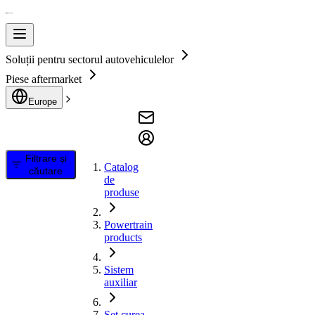
Soluții pentru sectorul autovehiculelor
Piese aftermarket
Europe
Filtrare și
Catalog
căutare
de
produse
Powertrain
products
Sistem
auxiliar
Set curea