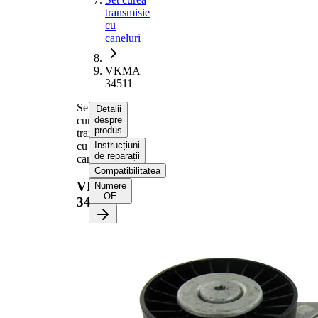
transmisie
cu
caneluri
VKMA
34511
Set
Detalii
curea
despre
produs
transmisie
cu
Instrucțiuni
de reparații
caneluri
Compatibilitatea
VKMA
Numere
OE
34511
Informații despre produs
Proprietate
Valoare
Lungime
2345 mm
Latime
21,36 mm
Numar
6
nervuri