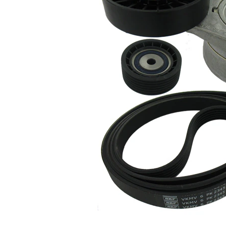
Nu sunt
disponibile
SVHC
substante
SVHC
EPDM
(etilen
Material
propilen
curea
dienă
cauciuc)
Listă de piese de schimb
Număr
Nume articol
Cantitate
articol
Rola
VKM
ghidare/conducere,
1
34501
curea transmisie
Intinzator curea,
VKM
1
curea distributie
34510
Curea transmisie
VKMV
1
cu caneluri
6PK2345