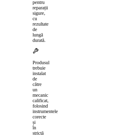
pentru
reparații
sigure,
cu
rezultate
de
lungă
durată.
Produsul
trebuie
instalat
de
către
un
mecanic
calificat,
folosind
instrumentele
corecte
și
în
strictă