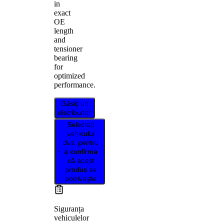
in
exact
OE
length
and
tensioner
bearing
for
optimized
performance.
Găsiți un
distribuitor
Selectați
vehiculul
dvs. pentru
a confirma
că acest
produs se
potrivește
Siguranța
vehiculelor