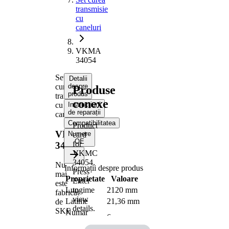
transmisie
cu
caneluri
VKMA
34054
Set
Detalii
curea
despre
Produse
produs
transmisie
conexe
cu
Instrucțiuni
de reparații
caneluri
Compatibilitatea
Product
VKMA
Numere
card
OE
for
34054
VKMC
34054
.
Nu
Informații despre produs
Press
mai
Proprietate
Valoare
Enter
este
to
Lungime
2120 mm
fabricat
view
Latime
21,36 mm
de
details.
SKF
Numar
6
nervuri