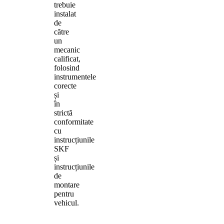
trebuie
instalat
de
către
un
mecanic
calificat,
folosind
instrumentele
corecte
și
în
strictă
conformitate
cu
instrucțiunile
SKF
și
instrucțiunile
de
montare
pentru
vehicul.