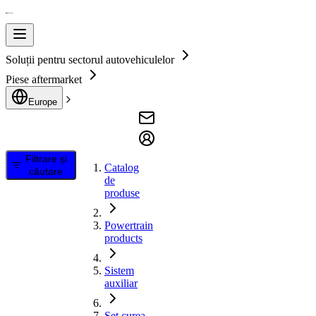
Soluții pentru sectorul autovehiculelor
Piese aftermarket
Europe
Filtrare și
Catalog
căutare
de
produse
Powertrain
products
Sistem
auxiliar
Set curea