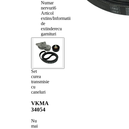
Numar
nervuri
6
Articol
extins/Informatii
de
extindere
cu
garnituri
Set
curea
transmisie
cu
caneluri
VKMA
34054
Nu
mai