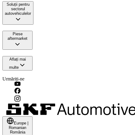
Soluții pentru
sectorul
autovehiculelor
Piese
aftermarket
Aflați mai
multe
Urmăriți-ne
Europe
|
Romanian
România