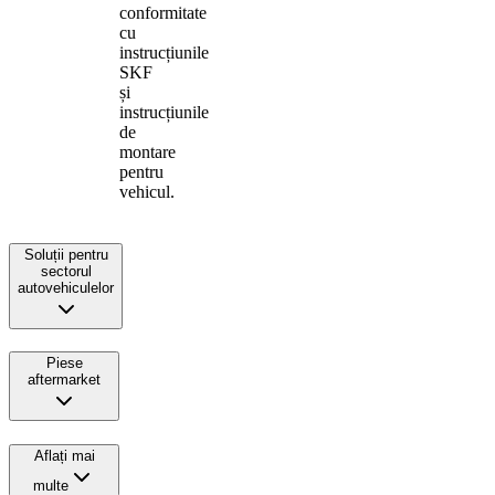
conformitate
cu
instrucțiunile
SKF
și
instrucțiunile
de
montare
pentru
vehicul.
Soluții pentru
sectorul
autovehiculelor
Piese
aftermarket
Aflați mai
multe