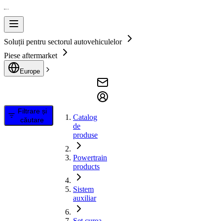
Soluții pentru sectorul autovehiculelor
Piese aftermarket
Europe
Filtrare și
Catalog
căutare
de
produse
Powertrain
products
Sistem
auxiliar
Set curea