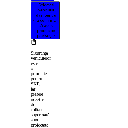
Selectați
vehiculul
dvs. pentru
a confirma
că acest
produs se
potrivește
Siguranța
vehiculelor
este
o
prioritate
pentru
SKF,
iar
piesele
noastre
de
calitate
superioară
sunt
proiectate