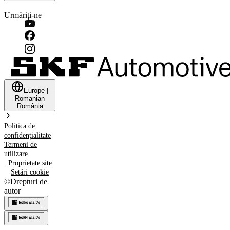
Urmăriți-ne
Europe
|
Romanian
România
Politica de
confidențialitate
Termeni de
utilizare
Proprietate site
Setări cookie
©
Drepturi de
autor