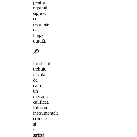
pentru
reparații
sigure,
cu
rezultate
de
lungă
durată.
Produsul
trebuie
instalat
de
către
un
mecanic
calificat,
folosind
instrumentele
corecte
și
în
strictă