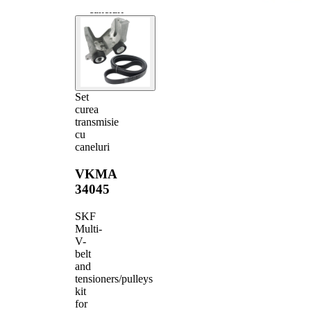
caneluri
Set
curea
transmisie
cu
caneluri
VKMA
34045
SKF
Multi-
V-
belt
and
tensioners/pulleys
kit
for