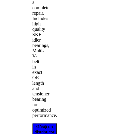
a
complete
repair.
Includes
high
quality
SKF
idler
bearings,
Multi-
V-
belt
in
exact
OE
length
and
tensioner
bearing
for
optimized
performance.
Găsiți un
distribuitor