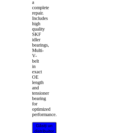
a
complete
repair.
Includes
high
quality
SKF
idler
bearings,
Multi-
V-
belt
in
exact
OE
length
and
tensioner
bearing
for
optimized
performance.
Găsiți un
distribuitor