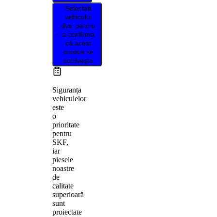
Selectați
vehiculul
dvs. pentru
a confirma
că acest
produs se
potrivește
Siguranța
vehiculelor
este
o
prioritate
pentru
SKF,
iar
piesele
noastre
de
calitate
superioară
sunt
proiectate