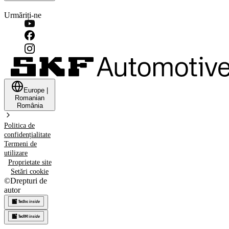
Urmăriți-ne
Europe
|
Romanian
România
Politica de
confidențialitate
Termeni de
utilizare
Proprietate site
Setări cookie
©
Drepturi de
autor