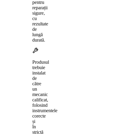
pentru
reparații
sigure,
cu
rezultate
de
lungă
durată.
Produsul
trebuie
instalat
de
către
un
mecanic
calificat,
folosind
instrumentele
corecte
și
în
strictă