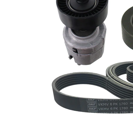
Nu sunt
disponibile
SVHC
substante
SVHC
EPDM
(etilen
Material
propilen
curea
dienă
cauciuc)
Listă de piese de schimb
Număr
Nume articol
Cantitate
articol
Intinzator curea,
VKM
1
curea distributie
34033
Rola
VKM
ghidare/conducere,
1
34034
curea transmisie
Curea transmisie
VKMV
1
cu caneluri
6PK1936