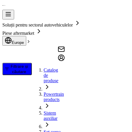
Soluții pentru sectorul autovehiculelor
Piese aftermarket
Europe
Filtrare și
Catalog
căutare
de
produse
Powertrain
products
Sistem
auxiliar
Set curea