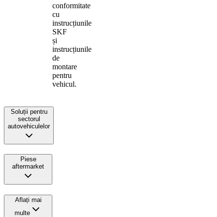
conformitate
cu
instrucțiunile
SKF
și
instrucțiunile
de
montare
pentru
vehicul.
Soluții pentru
sectorul
autovehiculelor
Piese
aftermarket
Aflați mai
multe