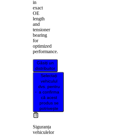
in
exact
OE
length
and
tensioner
bearing
for
optimized
performance.
Găsiți un
distribuitor
Selectați
vehiculul
dvs. pentru
a confirma
că acest
produs se
potrivește
Siguranța
vehiculelor