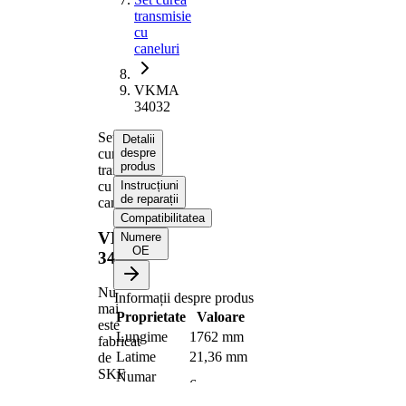
transmisie
cu
caneluri
VKMA
34032
Set
Detalii
curea
despre
produs
transmisie
cu
Instrucțiuni
de reparații
caneluri
Compatibilitatea
VKMA
Numere
OE
34032
Nu
Informații despre produs
mai
Proprietate
Valoare
este
Lungime
1762 mm
fabricat
Latime
21,36 mm
de
SKF
Numar
6
nervuri