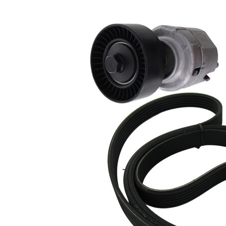
Nu sunt
disponibile
SVHC
substante
SVHC
EPDM
(etilen
Material
propilen
curea
dienă
cauciuc)
Listă de piese de schimb
Număr
Nume articol
Cantitate
articol
Intinzator curea,
VKM
1
curea distributie
34033
Rola
VKM
ghidare/conducere,
1
34034
curea transmisie
Curea transmisie
VKMV
1
cu caneluri
6PK1762