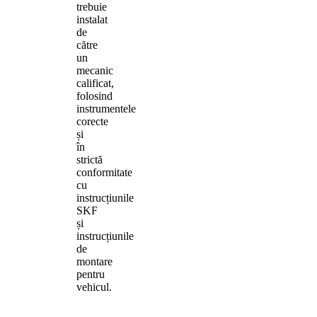
trebuie
instalat
de
către
un
mecanic
calificat,
folosind
instrumentele
corecte
și
în
strictă
conformitate
cu
instrucțiunile
SKF
și
instrucțiunile
de
montare
pentru
vehicul.