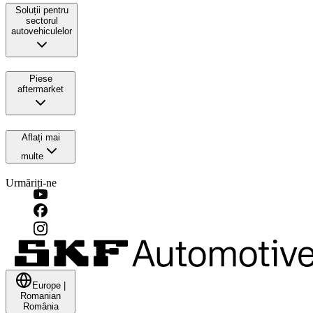
Soluții pentru
sectorul
autovehiculelor
Piese
aftermarket
Aflați mai
multe
Urmăriți-ne
Europe
|
Romanian
România