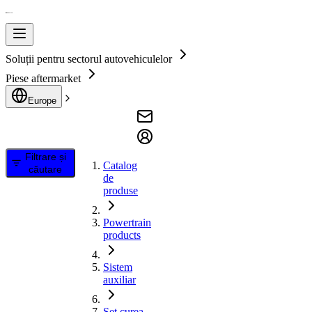
Soluții pentru sectorul autovehiculelor
Piese aftermarket
Europe
Filtrare și
Catalog
căutare
de
produse
Powertrain
products
Sistem
auxiliar
Set curea