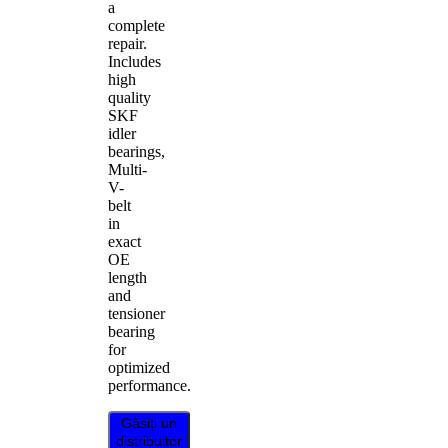
a
complete
repair.
Includes
high
quality
SKF
idler
bearings,
Multi-
V-
belt
in
exact
OE
length
and
tensioner
bearing
for
optimized
performance.
Găsiți un
distribuitor