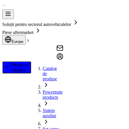
Soluții pentru sectorul autovehiculelor
Piese aftermarket
Europe
Filtrare și
Catalog
căutare
de
produse
Powertrain
products
Sistem
auxiliar
Set curea