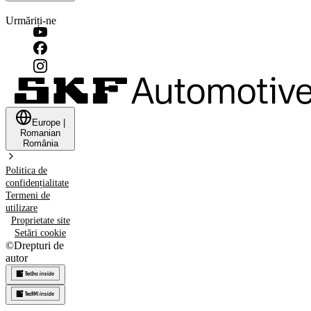
Urmăriți-ne
Europe
|
Romanian
România
Politica de
confidențialitate
Termeni de
utilizare
Proprietate site
Setări cookie
©
Drepturi de
autor