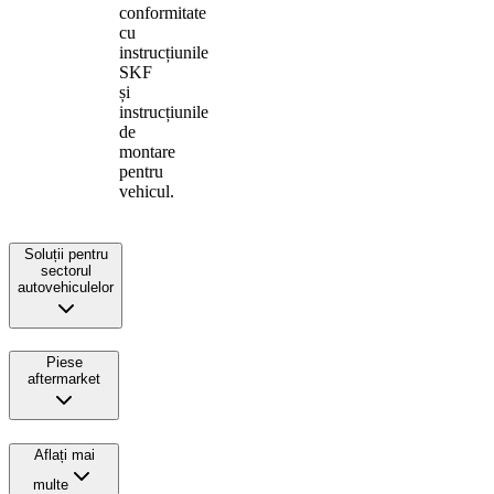
conformitate
cu
instrucțiunile
SKF
și
instrucțiunile
de
montare
pentru
vehicul.
Soluții pentru
sectorul
autovehiculelor
Piese
aftermarket
Aflați mai
multe