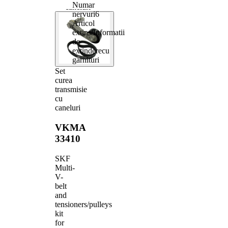
Numar
caneluri
nervuri
6
Articol
extins/Informatii
de
extindere
cu
garnituri
Set
curea
transmisie
cu
caneluri
VKMA
33410
SKF
Multi-
V-
belt
and
tensioners/pulleys
kit
for