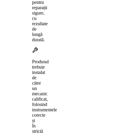
pentru
reparații
sigure,
cu
rezultate
de
lungă
durată.
Produsul
trebuie
instalat
de
către
un
mecanic
calificat,
folosind
instrumentele
corecte
și
în
strictă