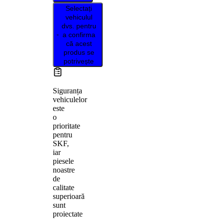
Selectați
vehiculul
dvs. pentru
a confirma
că acest
produs se
potrivește
Siguranța
vehiculelor
este
o
prioritate
pentru
SKF,
iar
piesele
noastre
de
calitate
superioară
sunt
proiectate