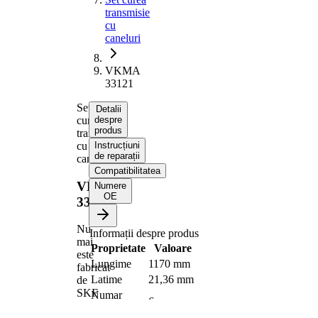
transmisie
cu
caneluri
VKMA
33121
Set
Detalii
curea
despre
produs
transmisie
cu
Instrucțiuni
de reparații
caneluri
Compatibilitatea
VKMA
Numere
OE
33121
Nu
Informații despre produs
mai
Proprietate
Valoare
este
Lungime
1170 mm
fabricat
Latime
21,36 mm
de
SKF
Numar
6
nervuri