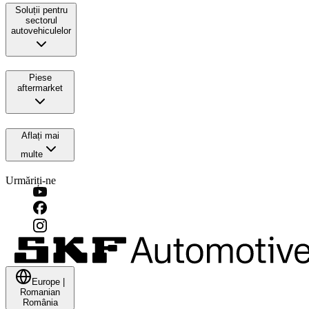
Soluții pentru
sectorul
autovehiculelor
Piese
aftermarket
Aflați mai
multe
Urmăriți-ne
Europe
|
Romanian
România