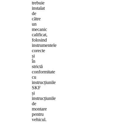
trebuie
instalat
de
către
un
mecanic
calificat,
folosind
instrumentele
corecte
și
în
strictă
conformitate
cu
instrucțiunile
SKF
și
instrucțiunile
de
montare
pentru
vehicul.