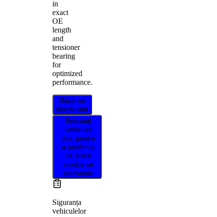
in
exact
OE
length
and
tensioner
bearing
for
optimized
performance.
Găsiți un
distribuitor
Selectați
vehiculul
dvs. pentru
a confirma
că acest
produs se
potrivește
Siguranța
vehiculelor