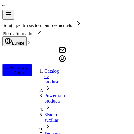
Soluții pentru sectorul autovehiculelor
Piese aftermarket
Europe
Filtrare și
Catalog
căutare
de
produse
Powertrain
products
Sistem
auxiliar
Set curea