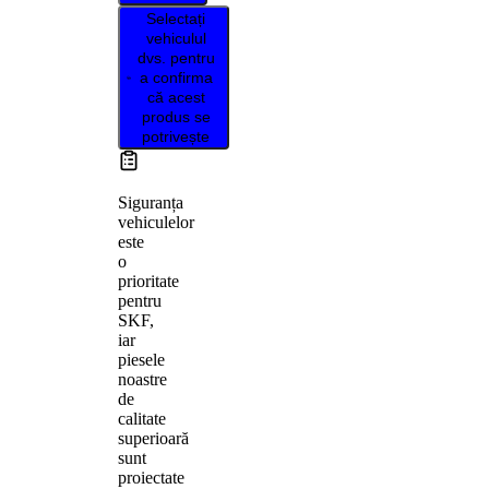
Selectați
vehiculul
dvs. pentru
a confirma
că acest
produs se
potrivește
Siguranța
vehiculelor
este
o
prioritate
pentru
SKF,
iar
piesele
noastre
de
calitate
superioară
sunt
proiectate