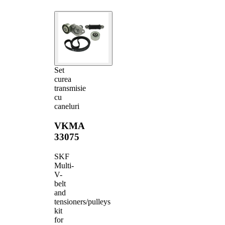
Set
curea
transmisie
cu
caneluri
VKMA
33075
SKF
Multi-
V-
belt
and
tensioners/pulleys
kit
for