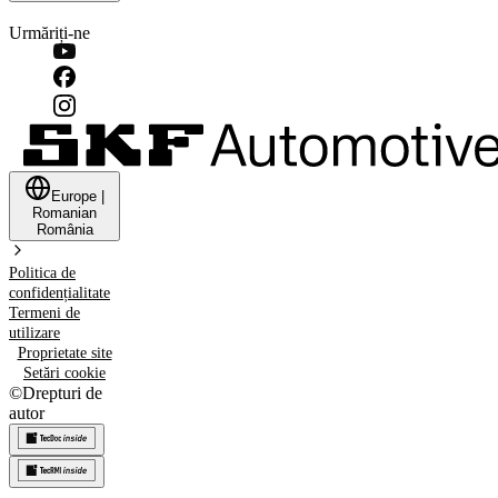
Urmăriți-ne
Europe
|
Romanian
România
Politica de
confidențialitate
Termeni de
utilizare
Proprietate site
Setări cookie
©
Drepturi de
autor