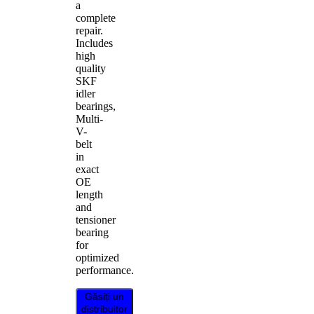
a
complete
repair.
Includes
high
quality
SKF
idler
bearings,
Multi-
V-
belt
in
exact
OE
length
and
tensioner
bearing
for
optimized
performance.
Găsiți un
distribuitor