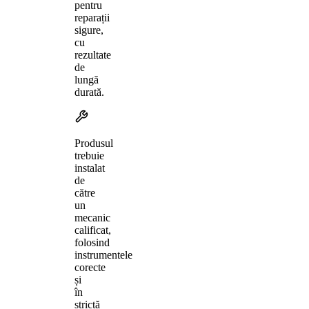
pentru
reparații
sigure,
cu
rezultate
de
lungă
durată.
Produsul
trebuie
instalat
de
către
un
mecanic
calificat,
folosind
instrumentele
corecte
și
în
strictă