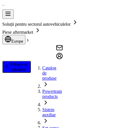
Soluții pentru sectorul autovehiculelor
Piese aftermarket
Europe
Filtrare și
Catalog
căutare
de
produse
Powertrain
products
Sistem
auxiliar
Set curea