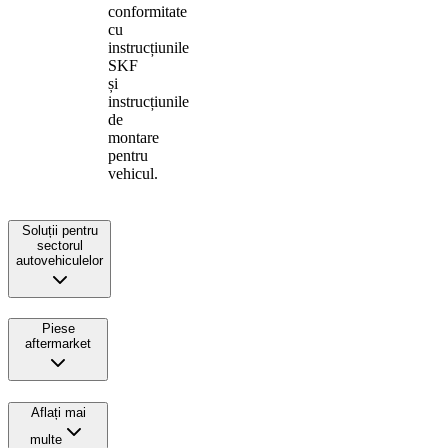
conformitate
cu
instrucțiunile
SKF
și
instrucțiunile
de
montare
pentru
vehicul.
Soluții pentru
sectorul
autovehiculelor
Piese
aftermarket
Aflați mai
multe