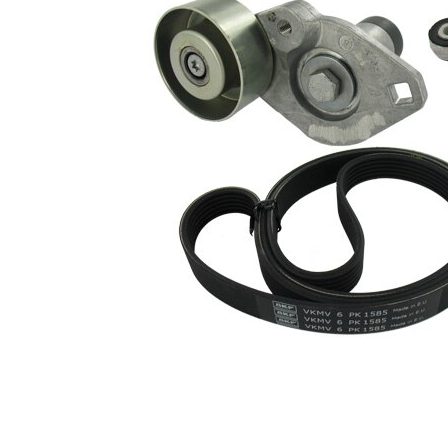
Nu sunt
disponibile
SVHC
substante
SVHC
EPDM
(etilen
Material
propilen
curea
dienă
cauciuc)
Listă de piese de schimb
Număr
Nume articol
Cantitate
articol
Rola
VKM
ghidare/conducere,
1
33075
curea transmisie
Intinzator curea,
VKM
1
curea distributie
33076
Intinzator curea,
VKM
1
curea distributie
33077
Curea transmisie
VKMV
1
cu caneluri
6PK1585