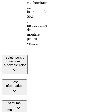
conformitate
cu
instrucțiunile
SKF
și
instrucțiunile
de
montare
pentru
vehicul.
Soluții pentru
sectorul
autovehiculelor
Piese
aftermarket
Aflați mai
multe