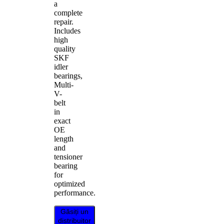
a
complete
repair.
Includes
high
quality
SKF
idler
bearings,
Multi-
V-
belt
in
exact
OE
length
and
tensioner
bearing
for
optimized
performance.
Găsiți un
distribuitor