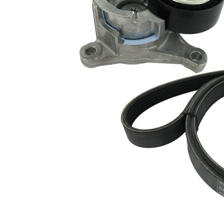
roata
Articol
liberă a
completare/Info
altern. și
suplimentar 2
înlocuiți-o,
după caz
Nu sunt
disponibile
SVHC
substante
SVHC
EPDM
(etilen
Material curea
propilen
dienă
cauciuc)
Listă de piese de schimb
Număr
Nume articol
Cantitate
articol
Intinzator curea,
VKM
1
curea distributie
33019
Rola
VKM
ghidare/conducere,
1
33020
curea transmisie
Curea transmisie
VKMV
1
cu caneluri
6PK1725