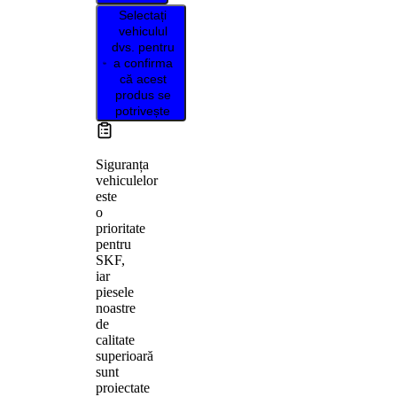
Selectați
vehiculul
dvs. pentru
a confirma
că acest
produs se
potrivește
Siguranța
vehiculelor
este
o
prioritate
pentru
SKF,
iar
piesele
noastre
de
calitate
superioară
sunt
proiectate