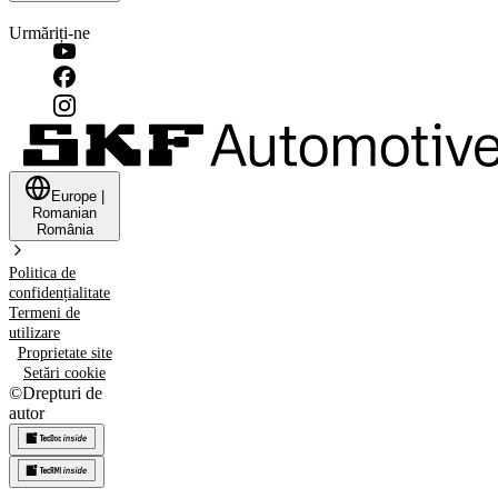
Urmăriți-ne
Europe
|
Romanian
România
Politica de
confidențialitate
Termeni de
utilizare
Proprietate site
Setări cookie
©
Drepturi de
autor