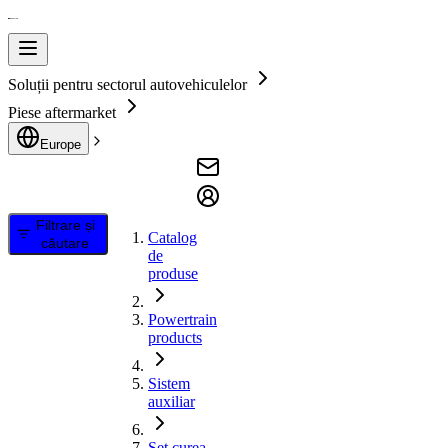
Soluții pentru sectorul autovehiculelor
Piese aftermarket
Europe
Filtrare și
Catalog
căutare
de
produse
Powertrain
products
Sistem
auxiliar
Set curea