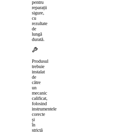
pentru
reparații
sigure,
cu
rezultate
de
lungă
durată.
Produsul
trebuie
instalat
de
către
un
mecanic
calificat,
folosind
instrumentele
corecte
și
în
strictă