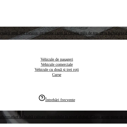
ctuării unui test riguros, cu meste cazul la cursele auto de top, prin furnizarea d
Vehicule de pasageri
Vehicule comerciale
Vehicule cu două și trei roți
Curse
Întrebări frecvente
aftermarket de înaltă calitate disponibile la nivel global. Găsiți acum piese de 