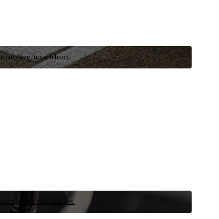
e noi designuri și tehnici.
schimb pentru vehiculul dvs.