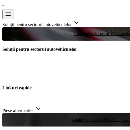
Soluții pentru sectorul autovehiculelor
Curse
Puține locuri oferă șansa efe
Soluții pentru sectorul autovehiculelor
Linkuri rapide
Piese aftermarket
Catalog de produse
20.000 de piese 