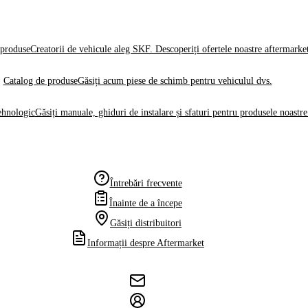
produse
Creatorii de vehicule aleg SKF. Descoperiți ofertele noastre aftermarke
Catalog de produse
Găsiți acum piese de schimb pentru vehiculul dvs.
ehnologic
Găsiți manuale, ghiduri de instalare și sfaturi pentru produsele noastre
Întrebări frecvente
Înainte de a începe
Găsiți distribuitori
Informații despre Aftermarket