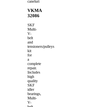
caneluri
VKMA
32086
SKF
Multi-
V-
belt
and
tensioners/pulleys
kit
for
a
complete
repair.
Includes
high
quality
SKF
idler
bearings,
Multi-
V-
belt