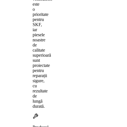
este
o
prioritate
pentru
SKF,
iar
piesele
noastre
de
calitate
superioară
sunt
proiectate
pentru
reparații
sigure,
cu
rezultate
de
lungă
durată.