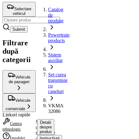
Selectare
Catalog
vehicul
de
produse
Submit
Powertrain
products
Filtrare
după
Sistem
categorii
auxiliar
Set curea
Vehicule
transmisie
de pasageri
cu
caneluri
Vehicule
VKMA
comerciale
32086
Linkuri rapide
Set
Detalii
Centru
curea
despre
tehnologic
produs
transmisie
Întrebări
cu
Instrucțiuni