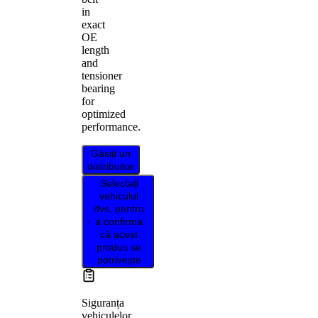
in
exact
OE
length
and
tensioner
bearing
for
optimized
performance.
Găsiți un
distribuitor
Selectați
vehiculul
dvs. pentru
a confirma
că acest
produs se
potrivește
Siguranța
vehiculelor