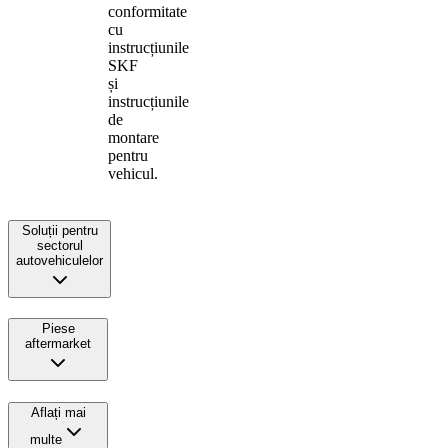
conformitate
cu
instrucțiunile
SKF
și
instrucțiunile
de
montare
pentru
vehicul.
Soluții pentru
sectorul
autovehiculelor
Piese
aftermarket
Aflați mai
multe