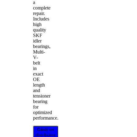
a
complete
repair.
Includes
high
quality
SKF
idler
bearings,
Multi-
V-
belt
in
exact
OE
length
and
tensioner
bearing
for
optimized
performance.
Găsiți un
distribuitor