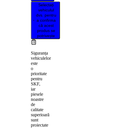
Selectați
vehiculul
dvs. pentru
a confirma
că acest
produs se
potrivește
Siguranța
vehiculelor
este
o
prioritate
pentru
SKF,
iar
piesele
noastre
de
calitate
superioară
sunt
proiectate