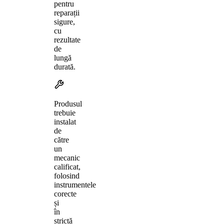
pentru
reparații
sigure,
cu
rezultate
de
lungă
durată.
Produsul
trebuie
instalat
de
către
un
mecanic
calificat,
folosind
instrumentele
corecte
și
în
strictă