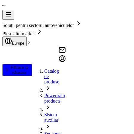
Soluții pentru sectorul autovehiculelor
Piese aftermarket
Europe
Filtrare și
Catalog
căutare
de
produse
Powertrain
products
Sistem
auxiliar
Set curea