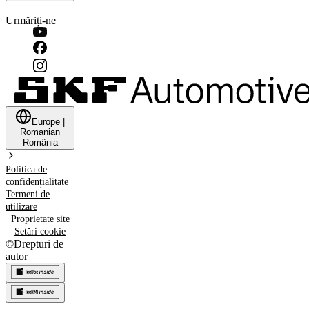
Urmăriți-ne
Europe
|
Romanian
România
Politica de
confidențialitate
Termeni de
utilizare
Proprietate site
Setări cookie
©
Drepturi de
autor