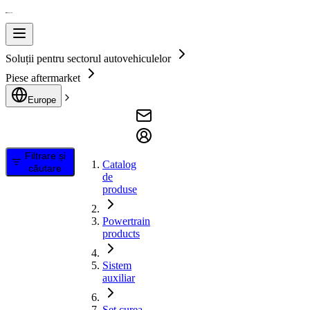
Soluții pentru sectorul autovehiculelor
Piese aftermarket
Europe
Filtrare și
Catalog
căutare
de
produse
Powertrain
products
Sistem
auxiliar
Set curea