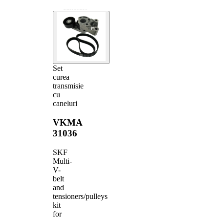
caneluri
Set
curea
transmisie
cu
caneluri
VKMA
31036
SKF
Multi-
V-
belt
and
tensioners/pulleys
kit
for