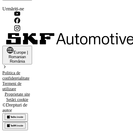
Urmăriți-ne
Europe
|
Romanian
România
Politica de
confidențialitate
Termeni de
utilizare
Proprietate site
Setări cookie
©
Drepturi de
autor