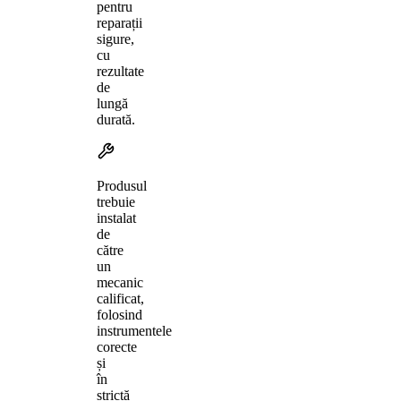
pentru
reparații
sigure,
cu
rezultate
de
lungă
durată.
Produsul
trebuie
instalat
de
către
un
mecanic
calificat,
folosind
instrumentele
corecte
și
în
strictă