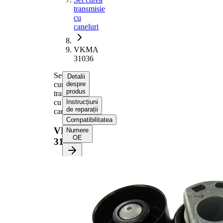
transmisie
cu
caneluri
VKMA
31036
Set
Detalii
curea
despre
produs
transmisie
cu
Instrucțiuni
de reparații
caneluri
Compatibilitatea
VKMA
Numere
OE
31036
Informații despre produs
Proprietate
Valoare
Lungime
996 mm
Latime
21,36 mm
Numar nervuri
6
Verificați