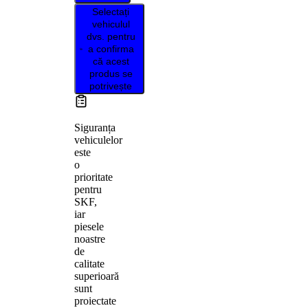
Selectați
vehiculul
dvs. pentru
a confirma
că acest
produs se
potrivește
Siguranța
vehiculelor
este
o
prioritate
pentru
SKF,
iar
piesele
noastre
de
calitate
superioară
sunt
proiectate