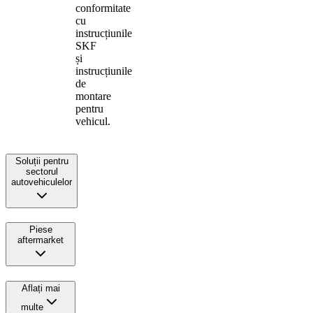
conformitate
cu
instrucțiunile
SKF
și
instrucțiunile
de
montare
pentru
vehicul.
Soluții pentru
sectorul
autovehiculelor
Piese
aftermarket
Aflați mai
multe