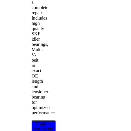
a
complete
repair.
Includes
high
quality
SKF
idler
bearings,
Multi-
V-
belt
in
exact
OE
length
and
tensioner
bearing
for
optimized
performance.
Găsiți un
distribuitor