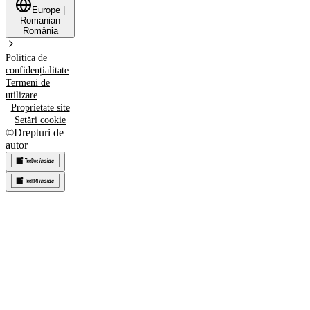
Europe
|
Romanian
România
Politica de
confidențialitate
Termeni de
utilizare
Proprietate site
Setări cookie
©
Drepturi de
autor