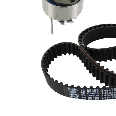
cu profil
Curea
dintat
rotunjit
Latime
28 mm
banda
Listă de piese de schimb
Număr
Nume articol
Cantitate
articol
rola
VKM
intinzator,curea
1
18400
distributie
Rola
VKM
ghidare/conducere,
1
28400
curea distributie
Curea de
SKF04250
1
distributie