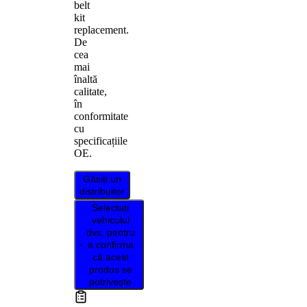
belt
kit
replacement.
De
cea
mai
înaltă
calitate,
în
conformitate
cu
specificațiile
OE.
Găsiți un
distribuitor
Selectați
vehiculul
dvs. pentru
a confirma
că acest
produs se
potrivește