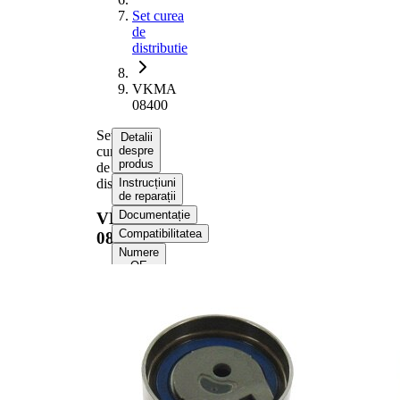
Set curea
de
distributie
VKMA
08400
Set
Detalii
curea
despre
produs
de
distributie
Instrucțiuni
de reparații
Documentație
VKMA
Compatibilitatea
08400
Numere
OE
Informații despre
produs
Proprietate
Valoare
Numar dinti
146
Culoare
negru