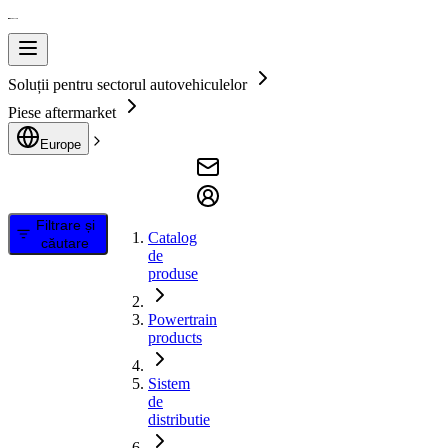
Soluții pentru sectorul autovehiculelor
Piese aftermarket
Europe
Filtrare și
Catalog
căutare
de
produse
Powertrain
products
Sistem
de
distributie