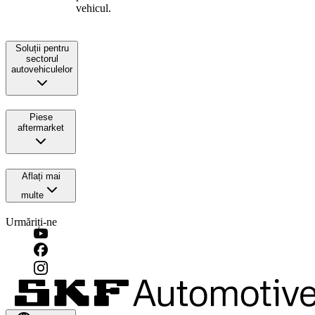
vehicul.
Soluții pentru
sectorul
autovehiculelor
Piese
aftermarket
Aflați mai
multe
Urmăriți-ne