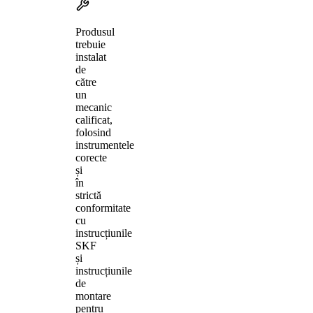
Produsul
trebuie
instalat
de
către
un
mecanic
calificat,
folosind
instrumentele
corecte
și
în
strictă
conformitate
cu
instrucțiunile
SKF
și
instrucțiunile
de
montare
pentru