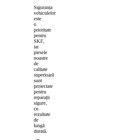
Siguranța
vehiculelor
este
o
prioritate
pentru
SKF,
iar
piesele
noastre
de
calitate
superioară
sunt
proiectate
pentru
reparații
sigure,
cu
rezultate
de
lungă
durată.