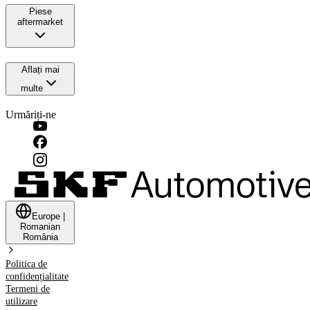
Piese
aftermarket
Aflați mai
multe
Urmăriți-ne
Europe
|
Romanian
România
Politica de
confidențialitate
Termeni de
utilizare