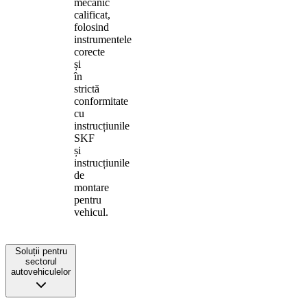
mecanic
calificat,
folosind
instrumentele
corecte
și
în
strictă
conformitate
cu
instrucțiunile
SKF
și
instrucțiunile
de
montare
pentru
vehicul.
Soluții pentru
sectorul
autovehiculelor