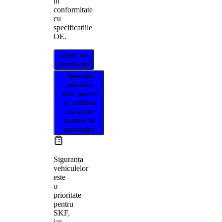
în
conformitate
cu
specificațiile
OE.
Găsiți un
distribuitor
Selectați
vehiculul
dvs. pentru
a confirma
că acest
produs se
potrivește
Siguranța
vehiculelor
este
o
prioritate
pentru
SKF,
iar