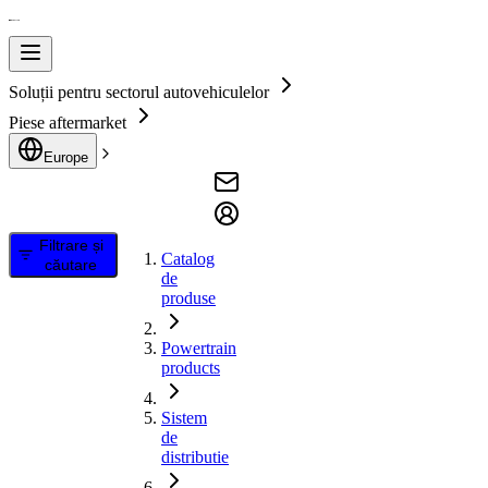
Soluții pentru sectorul autovehiculelor
Piese aftermarket
Europe
Filtrare și
Catalog
căutare
de
produse
Powertrain
products
Sistem
de
distributie