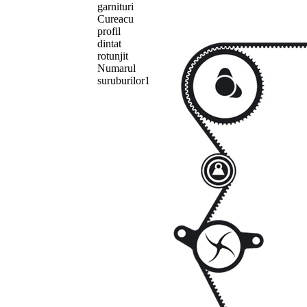
garnituri
Curea
cu
profil
dintat
rotunjit
Numarul
suruburilor
1