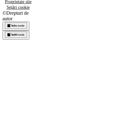
Proprietate site
Setări cookie
©
Drepturi de
autor