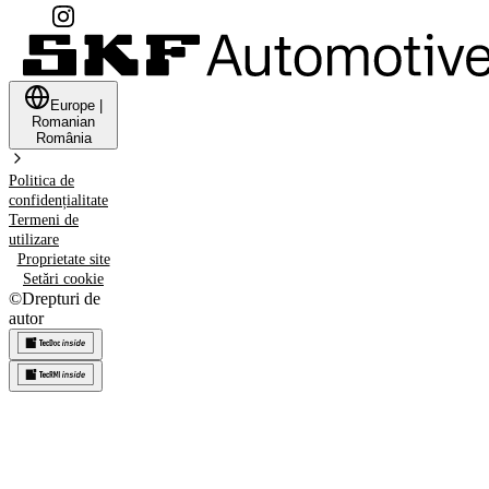
Europe
|
Romanian
România
Politica de
confidențialitate
Termeni de
utilizare
Proprietate site
Setări cookie
©
Drepturi de
autor