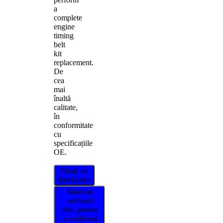
a
complete
engine
timing
belt
kit
replacement.
De
cea
mai
înaltă
calitate,
în
conformitate
cu
specificațiile
OE.
Găsiți un
distribuitor
Selectați
vehiculul
dvs. pentru
a confirma