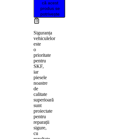
că acest
produs se
potrivește
Siguranța
vehiculelor
este
o
prioritate
pentru
SKF,
iar
piesele
noastre
de
calitate
superioară
sunt
proiectate
pentru
reparații
sigure,
cu
rezultate