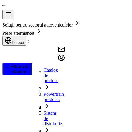
Soluții pentru sectorul autovehiculelor
Piese aftermarket
Europe
Filtrare și
Catalog
căutare
de
produse
Powertrain
products
Sistem
de
distributie