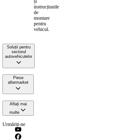
și
instrucțiunile
de
montare
pentru
vehicul.
Soluții pentru
sectorul
autovehiculelor
Piese
aftermarket
Aflați mai
multe
Urmăriți-ne