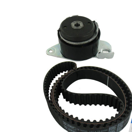
cu profil
Curea
dintat
rotunjit
Latime
25,4
banda
mm
Listă de piese de schimb
Număr
Nume articol
Cantitate
articol
rola
VKM
intinzator,curea
1
16501
distributie
Rola
ghidare/conducere,
SKF00535
1
curea distributie
Rola
ghidare/conducere,
SKF00536
1
curea distributie
Caiet de service
SKF03116
1
Curea de
SKF04226
1
distributie