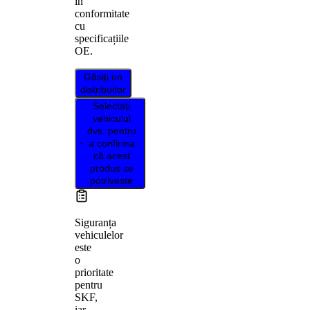
în
conformitate
cu
specificațiile
OE.
Găsiți un
distribuitor
Selectați
vehiculul
dvs. pentru
a confirma
că acest
produs se
potrivește
Siguranța
vehiculelor
este
o
prioritate
pentru
SKF,
iar