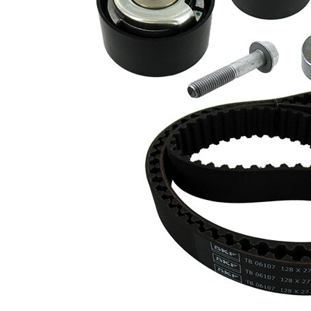
rotunjit
Latime
27 mm
banda
Material
PTFE
curea
(politetraflouretilen)
Listă de piese de schimb
Număr
Nume articol
Cantitate
articol
rola
VKM
intinzator,curea
1
16550
distributie
Rola
VKM
ghidare/conducere,
1
26105
curea distributie
Rola
VKM
ghidare/conducere,
1
26310
curea distributie
Sortiment,
SKF02720
1
intinzatoare
Caiet de service
SKF03122
1
Curea de
SKF04201
1
distributie