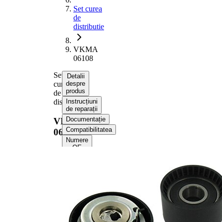
Set curea
de
distributie
VKMA
06108
Set
Detalii
curea
despre
produs
de
distributie
Instrucțiuni
de reparații
Documentație
VKMA
Compatibilitatea
06108
Numere
OE
Informații despre produs
Proprietate
Valoare
Numar dinti
128
Culoare
negru
cu profil dintat
Curea