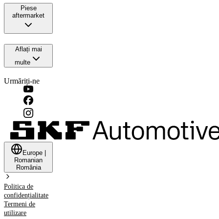
Piese
aftermarket
Aflați mai
multe
Urmăriți-ne
Europe
|
Romanian
România
Politica de
confidențialitate
Termeni de
utilizare