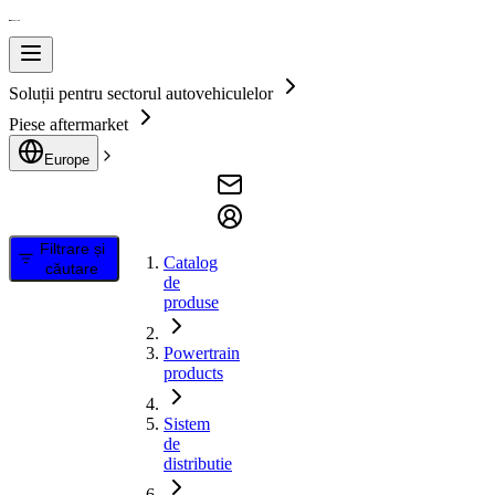
Soluții pentru sectorul autovehiculelor
Piese aftermarket
Europe
Filtrare și
Catalog
căutare
de
produse
Powertrain
products
Sistem
de
distributie