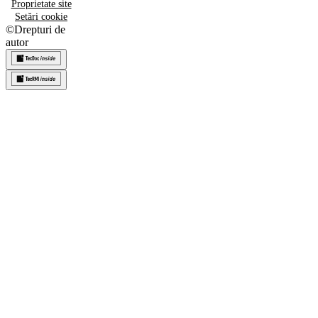
Proprietate site
Setări cookie
©
Drepturi de
autor