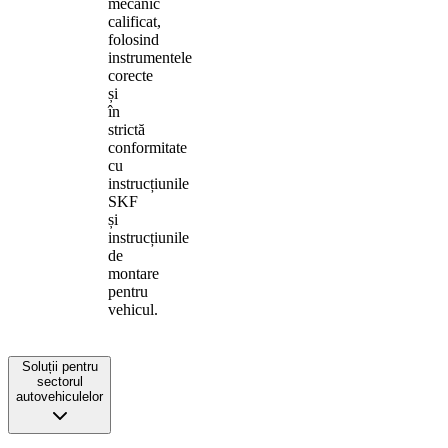
mecanic
calificat,
folosind
instrumentele
corecte
și
în
strictă
conformitate
cu
instrucțiunile
SKF
și
instrucțiunile
de
montare
pentru
vehicul.
Soluții pentru
sectorul
autovehiculelor