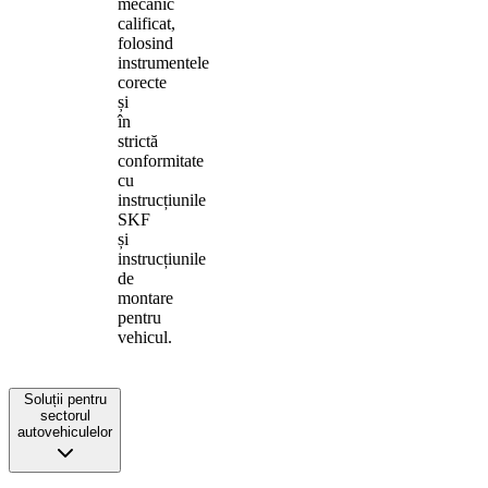
mecanic
calificat,
folosind
instrumentele
corecte
și
în
strictă
conformitate
cu
instrucțiunile
SKF
și
instrucțiunile
de
montare
pentru
vehicul.
Soluții pentru
sectorul
autovehiculelor