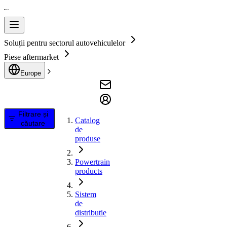
Soluții pentru sectorul autovehiculelor
Piese aftermarket
Europe
Filtrare și
Catalog
căutare
de
produse
Powertrain
products
Sistem
de
distributie