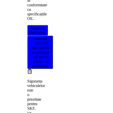
în
conformitate
cu
specificațiile
OE.
Găsiți un
distribuitor
Selectați
vehiculul
dvs. pentru
a confirma
că acest
produs se
potrivește
Siguranța
vehiculelor
este
o
prioritate
pentru
SKF,
iar