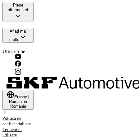
Piese
aftermarket
Aflați mai
multe
Urmăriți-ne
Europe
|
Romanian
România
Politica de
confidențialitate
Termeni de
utilizare