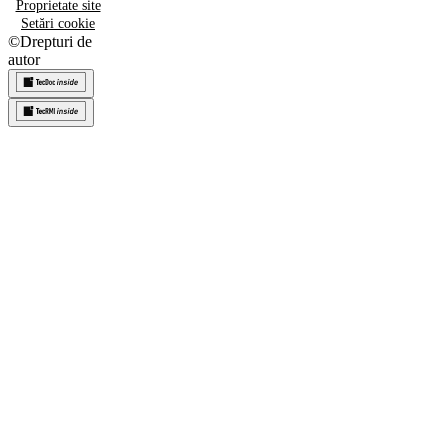
Proprietate site
Setări cookie
©
Drepturi de
autor