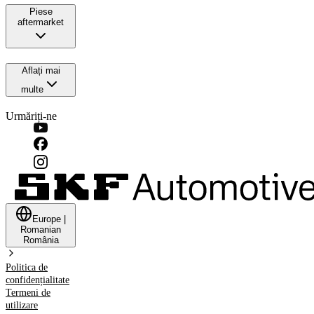
Piese
aftermarket
Aflați mai
multe
Urmăriți-ne
Europe
|
Romanian
România
Politica de
confidențialitate
Termeni de
utilizare