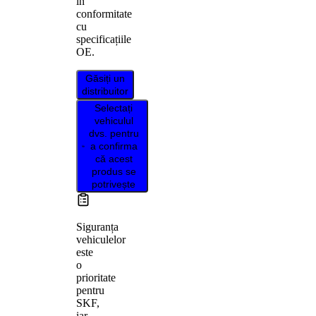
în
conformitate
cu
specificațiile
OE.
Găsiți un
distribuitor
Selectați
vehiculul
dvs. pentru
a confirma
că acest
produs se
potrivește
Siguranța
vehiculelor
este
o
prioritate
pentru
SKF,
iar