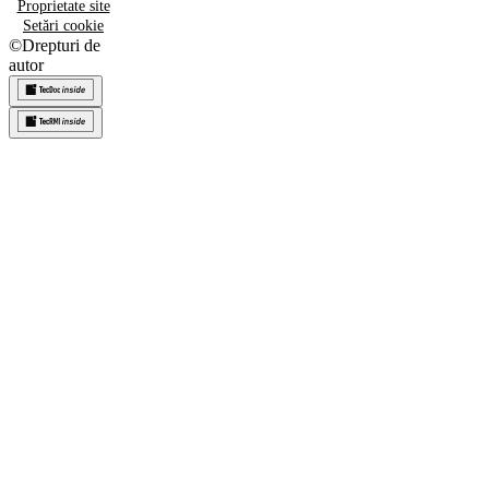
Proprietate site
Setări cookie
©
Drepturi de
autor