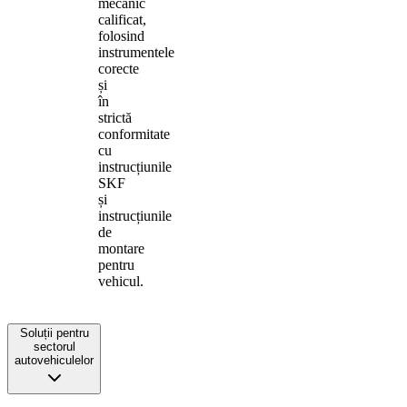
mecanic
calificat,
folosind
instrumentele
corecte
și
în
strictă
conformitate
cu
instrucțiunile
SKF
și
instrucțiunile
de
montare
pentru
vehicul.
Soluții pentru
sectorul
autovehiculelor