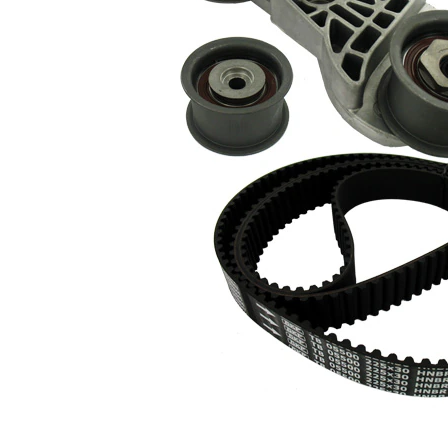
cu profil
Curea
dintat
rotunjit
Latime
30 mm
banda
Listă de piese de schimb
Număr
Nume articol
Cantitate
articol
Rola
ghidare/conducere,
SKF00500
1
curea distributie
rola
intinzator,curea
SKF01576
1
distributie
Surub
SKF01768
1
Surub
SKF01769
2
Surub
SKF01770
1
saiba
SKF02740
1
Curea de
SKF04182
1
distributie