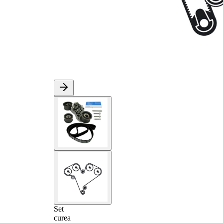
Set
curea