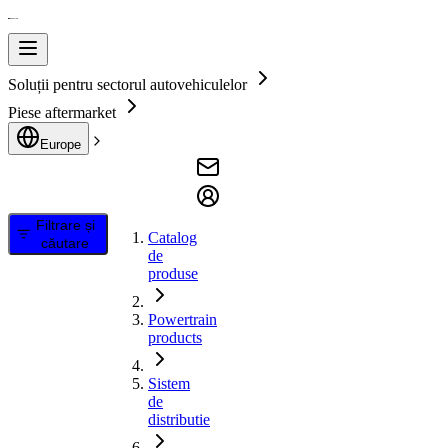
Soluții pentru sectorul autovehiculelor
Piese aftermarket
Europe
Filtrare și
Catalog
căutare
de
produse
Powertrain
products
Sistem
de
distributie