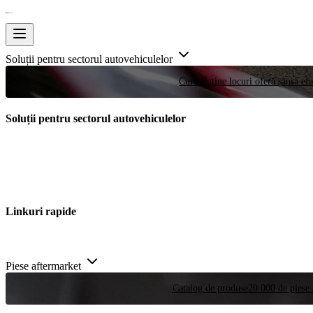
Soluții pentru sectorul autovehiculelor
Curse
Puține locuri oferă șansa efe
Soluții pentru sectorul autovehiculelor
Linkuri rapide
Piese aftermarket
Catalog de produse
20.000 de piese 