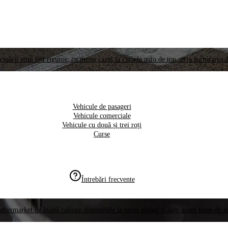
ctuării unui test riguros, cu meste cazul la cursele auto de top, prin furnizarea d
Vehicule de pasageri
Vehicule comerciale
Vehicule cu două și trei roți
Curse
Întrebări frecvente
aftermarket de înaltă calitate disponibile la nivel global. Găsiți acum piese de 