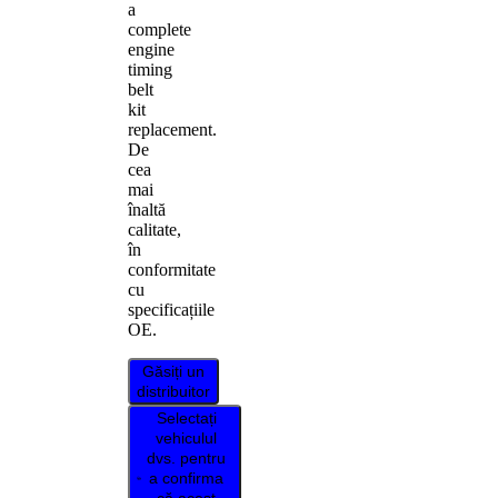
a
complete
engine
timing
belt
kit
replacement.
De
cea
mai
înaltă
calitate,
în
conformitate
cu
specificațiile
OE.
Găsiți un
distribuitor
Selectați
vehiculul
dvs. pentru
a confirma