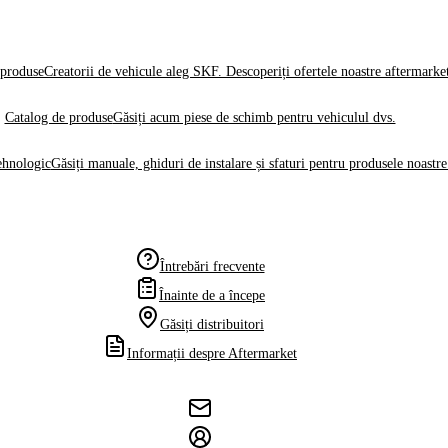
produse
Creatorii de vehicule aleg SKF. Descoperiți ofertele noastre aftermarke
Catalog de produse
Găsiți acum piese de schimb pentru vehiculul dvs.
ehnologic
Găsiți manuale, ghiduri de instalare și sfaturi pentru produsele noastre
Întrebări frecvente
Înainte de a începe
Găsiți distribuitori
Informații despre Aftermarket