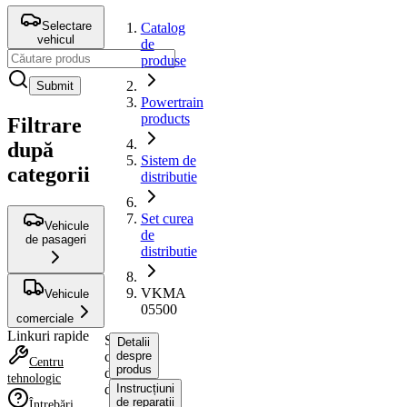
Selectare
Catalog
vehicul
de
produse
Submit
Powertrain
products
Filtrare
după
Sistem de
categorii
distributie
Set curea
Vehicule
de
de pasageri
distributie
VKMA
Vehicule
05500
comerciale
Linkuri rapide
Set
Detalii
curea
despre
Centru
produs
de
tehnologic
distributie
Instrucțiuni
de reparații
Întrebări