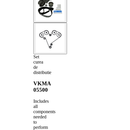
Set
curea
de
distributie
VKMA
05500
Includes
all
components
needed
to
perform