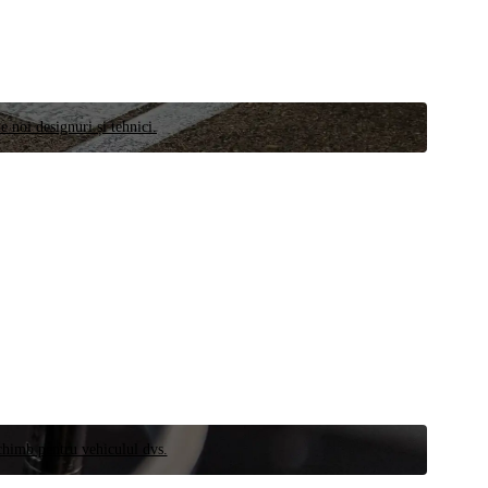
e noi designuri și tehnici.
schimb pentru vehiculul dvs.