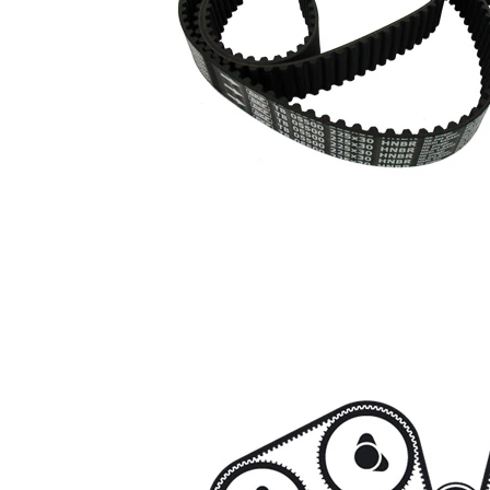
intinzator,curea
SKF01573
1
distributie
Surub
SKF01763
2
Surub
SKF01764
1
Surub
SKF01767
1
Curea de
SKF04181
1
distributie