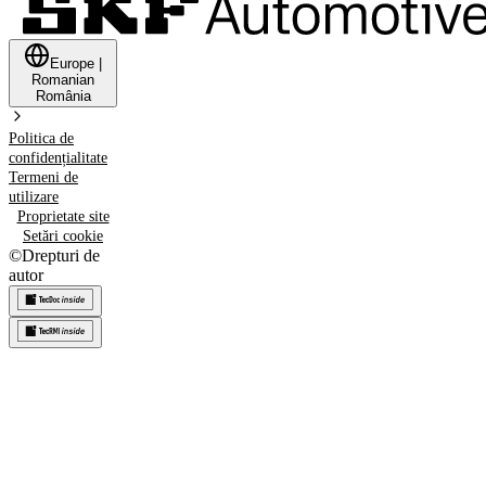
Europe
|
Romanian
România
Politica de
confidențialitate
Termeni de
utilizare
Proprietate site
Setări cookie
©
Drepturi de
autor