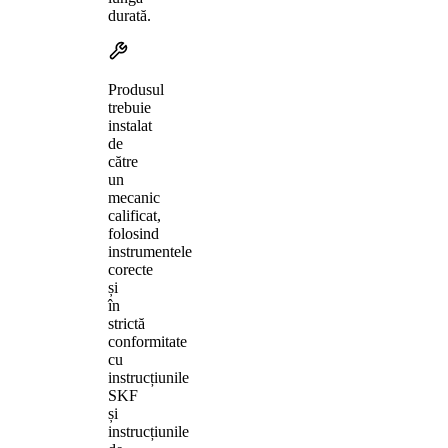
durată.
Produsul
trebuie
instalat
de
către
un
mecanic
calificat,
folosind
instrumentele
corecte
și
în
strictă
conformitate
cu
instrucțiunile
SKF
și
instrucțiunile