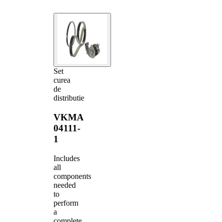
Set
curea
de
distributie
VKMA
04111-
1
Includes
all
components
needed
to
perform
a
complete