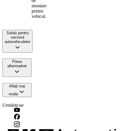
de
montare
pentru
vehicul.
Soluții pentru
sectorul
autovehiculelor
Piese
aftermarket
Aflați mai
multe
Urmăriți-ne