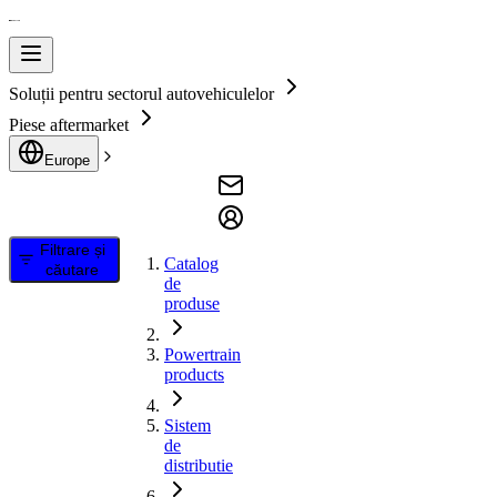
Soluții pentru sectorul autovehiculelor
Piese aftermarket
Europe
Filtrare și
Catalog
căutare
de
produse
Powertrain
products
Sistem
de
distributie