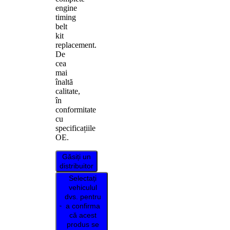
engine
timing
belt
kit
replacement.
De
cea
mai
înaltă
calitate,
în
conformitate
cu
specificațiile
OE.
Găsiți un
distribuitor
Selectați
vehiculul
dvs. pentru
a confirma
că acest
produs se