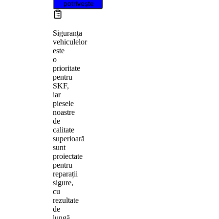
potrivește
Siguranța
vehiculelor
este
o
prioritate
pentru
SKF,
iar
piesele
noastre
de
calitate
superioară
sunt
proiectate
pentru
reparații
sigure,
cu
rezultate
de
lungă