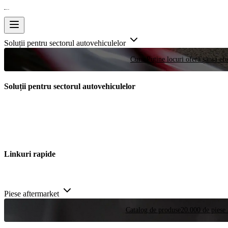
Soluții pentru sectorul autovehiculelor
Curse
Puține locuri oferă șansa efe
Soluții pentru sectorul autovehiculelor
Linkuri rapide
Piese aftermarket
Catalog de produse
20.000 de piese 