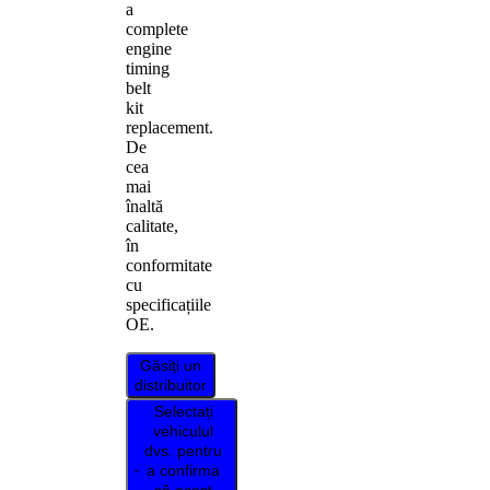
a
complete
engine
timing
belt
kit
replacement.
De
cea
mai
înaltă
calitate,
în
conformitate
cu
specificațiile
OE.
Găsiți un
distribuitor
Selectați
vehiculul
dvs. pentru
a confirma