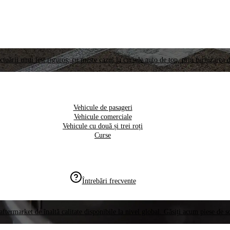
ctuării unui test riguros, cu meste cazul la cursele auto de top, prin furnizarea d
Vehicule de pasageri
Vehicule comerciale
Vehicule cu două și trei roți
Curse
Întrebări frecvente
aftermarket de înaltă calitate disponibile la nivel global. Găsiți acum piese de 