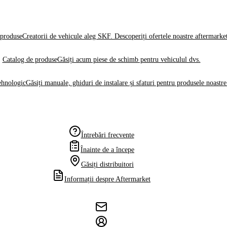
produse
Creatorii de vehicule aleg SKF. Descoperiți ofertele noastre aftermarke
Catalog de produse
Găsiți acum piese de schimb pentru vehiculul dvs.
ehnologic
Găsiți manuale, ghiduri de instalare și sfaturi pentru produsele noastre
Întrebări frecvente
Înainte de a începe
Găsiți distribuitori
Informații despre Aftermarket