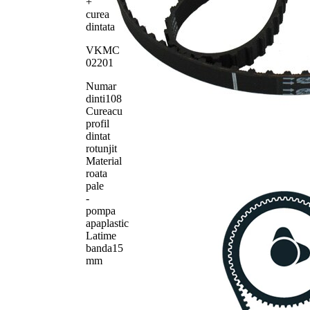
+
SKF04066
1
distributie
curea
dintata
VKMC
02201
Numar
dinti
108
Curea
cu
profil
dintat
rotunjit
Material
roata
pale
-
pompa
apa
plastic
Latime
banda
15
mm