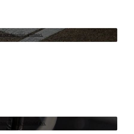
e noi designuri și tehnici.
schimb pentru vehiculul dvs.