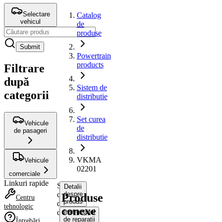
Selectare
Catalog
vehicul
de
produse
Submit
Powertrain
products
Filtrare
după
Sistem de
categorii
distributie
Set curea
Vehicule
de
de pasageri
distributie
VKMA
Vehicule
02201
comerciale
Linkuri rapide
Set
Detalii
curea
despre
Produse
Centru
produs
de
tehnologic
conexe
distributie
Instrucțiuni
de reparații
Întrebări