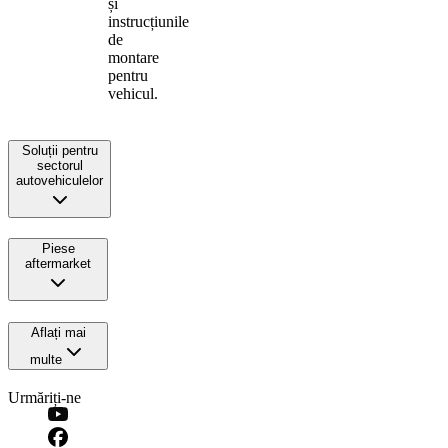
și
instrucțiunile
de
montare
pentru
vehicul.
Soluții pentru
sectorul
autovehiculelor
Piese
aftermarket
Aflați mai
multe
Urmăriți-ne