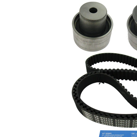
cu profil
Curea
dintat
rotunjit
Latime
22 mm
banda
Listă de piese de schimb
Număr
Nume articol
Cantitate
articol
rola
VKM
intinzator,curea
1
12153
distributie
Rola
VKM
ghidare/conducere,
1
22153
curea distributie
Curea de
SKF04036
1
distributie