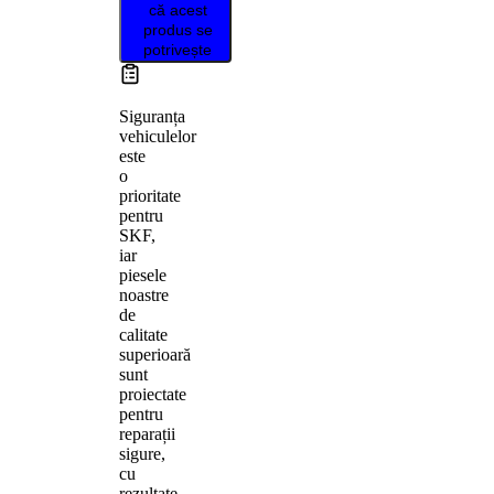
că acest
produs se
potrivește
Siguranța
vehiculelor
este
o
prioritate
pentru
SKF,
iar
piesele
noastre
de
calitate
superioară
sunt
proiectate
pentru
reparații
sigure,
cu
rezultate