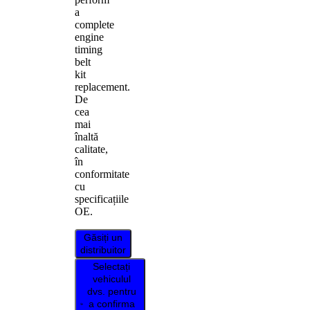
a
complete
engine
timing
belt
kit
replacement.
De
cea
mai
înaltă
calitate,
în
conformitate
cu
specificațiile
OE.
Găsiți un
distribuitor
Selectați
vehiculul
dvs. pentru
a confirma