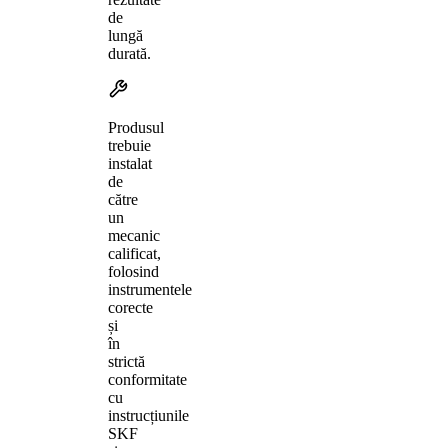
de
lungă
durată.
Produsul
trebuie
instalat
de
către
un
mecanic
calificat,
folosind
instrumentele
corecte
și
în
strictă
conformitate
cu
instrucțiunile
SKF