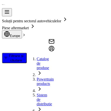
Soluții pentru sectorul autovehiculelor
Piese aftermarket
Europe
Filtrare și
Catalog
căutare
de
produse
Powertrain
products
Sistem
de
distributie