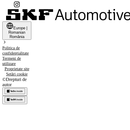
Europe
|
Romanian
România
Politica de
confidențialitate
Termeni de
utilizare
Proprietate site
Setări cookie
©
Drepturi de
autor