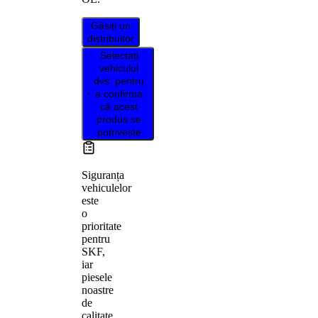
Găsiți un
distribuitor
Selectați
vehiculul
dvs. pentru
a confirma
că acest
produs se
potrivește
Siguranța
vehiculelor
este
o
prioritate
pentru
SKF,
iar
piesele
noastre
de
calitate