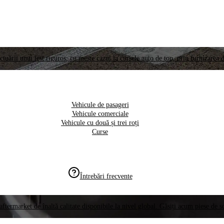
ctuării unui test riguros, cu meste cazul la cursele auto de top, prin furnizarea d
Vehicule de pasageri
Vehicule comerciale
Vehicule cu două și trei roți
Curse
Întrebări frecvente
aftermarket de înaltă calitate disponibile la nivel global. Găsiți acum piese de 