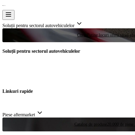
Soluții pentru sectorul autovehiculelor
Curse
Puține locuri oferă șansa efe
Soluții pentru sectorul autovehiculelor
Linkuri rapide
Piese aftermarket
Catalog de produse
20.000 de piese 