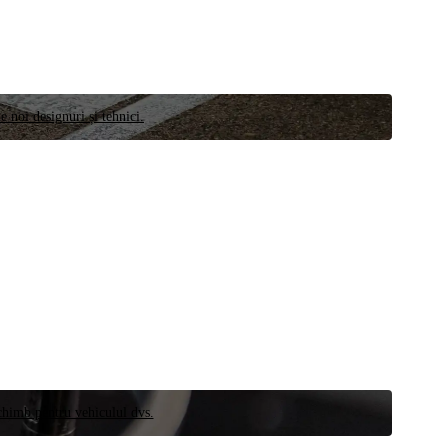
e noi designuri și tehnici.
schimb pentru vehiculul dvs.