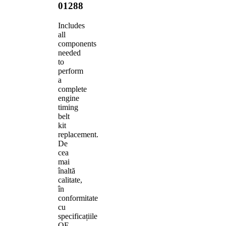
01288
Includes
all
components
needed
to
perform
a
complete
engine
timing
belt
kit
replacement.
De
cea
mai
înaltă
calitate,
în
conformitate
cu
specificațiile
OE.