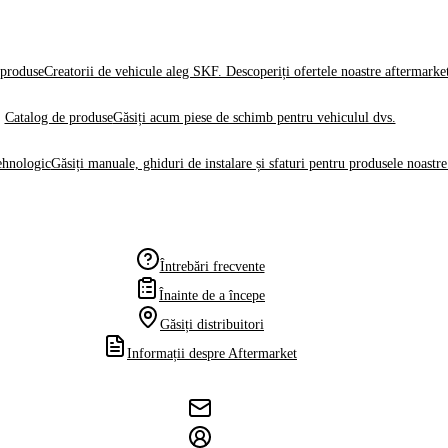
produse
Creatorii de vehicule aleg SKF. Descoperiți ofertele noastre aftermarke
Catalog de produse
Găsiți acum piese de schimb pentru vehiculul dvs.
ehnologic
Găsiți manuale, ghiduri de instalare și sfaturi pentru produsele noastre
Întrebări frecvente
Înainte de a începe
Găsiți distribuitori
Informații despre Aftermarket