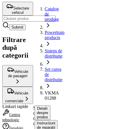
Selectare
Catalog
vehicul
de
produse
Submit
Powertrain
products
Filtrare
după
Sistem de
categorii
distributie
Set curea
Vehicule
de
de pasageri
distributie
VKMA
Vehicule
01288
comerciale
Linkuri rapide
Set
Detalii
curea
despre
Centru
produs
de
tehnologic
distributie
Instrucțiuni
de reparații
Întrebări