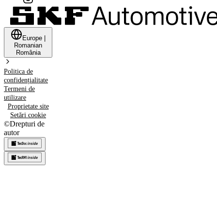
Europe
|
Romanian
România
Politica de
confidențialitate
Termeni de
utilizare
Proprietate site
Setări cookie
©
Drepturi de
autor