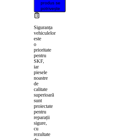
produs se
potrivește
Siguranța
vehiculelor
este
o
prioritate
pentru
SKF,
iar
piesele
noastre
de
calitate
superioară
sunt
proiectate
pentru
reparații
sigure,
cu
rezultate
de