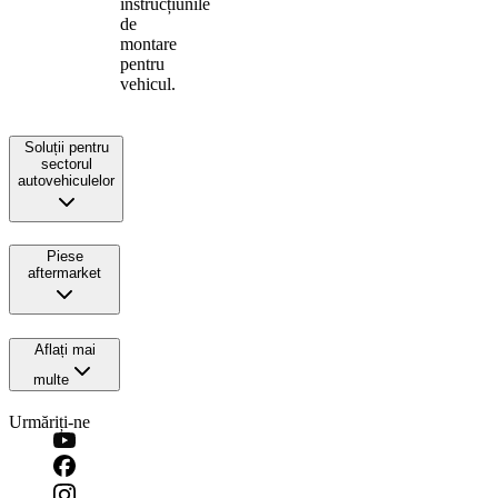
instrucțiunile
de
montare
pentru
vehicul.
Soluții pentru
sectorul
autovehiculelor
Piese
aftermarket
Aflați mai
multe
Urmăriți-ne