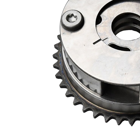
Partea
Partea de
de
montare
admisie