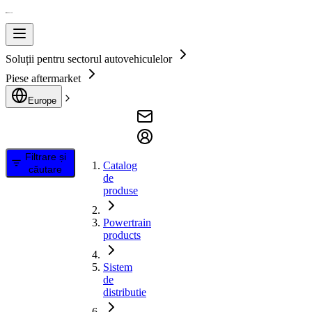
Soluții pentru sectorul autovehiculelor
Piese aftermarket
Europe
Filtrare și
Catalog
căutare
de
produse
Powertrain
products
Sistem
de
distributie