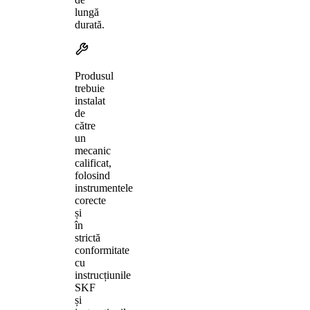
lungă
durată.
Produsul
trebuie
instalat
de
către
un
mecanic
calificat,
folosind
instrumentele
corecte
și
în
strictă
conformitate
cu
instrucțiunile
SKF
și