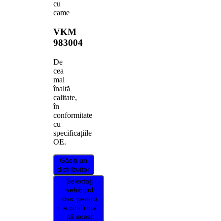
cu
came
VKM
983004
De
cea
mai
înaltă
calitate,
în
conformitate
cu
specificațiile
OE.
Găsiți un
distribuitor
Selectați
vehiculul
dvs. pentru
a confirma
că acest