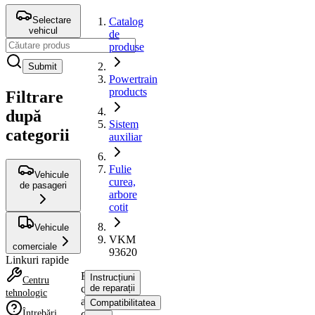
Selectare
Catalog
vehicul
de
produse
Submit
Powertrain
products
Filtrare
după
Sistem
categorii
auxiliar
Fulie
Vehicule
curea,
de pasageri
arbore
cotit
Vehicule
VKM
comerciale
93620
Linkuri rapide
Fulie
Instrucțiuni
Centru
curea,
de reparații
tehnologic
arbore
Compatibilitatea
Întrebări
cotit