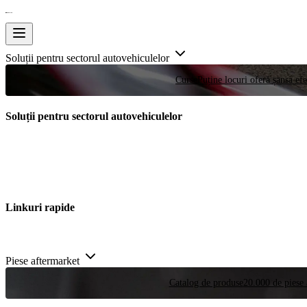
Soluții pentru sectorul autovehiculelor
Curse
Puține locuri oferă șansa efe
Soluții pentru sectorul autovehiculelor
Linkuri rapide
Piese aftermarket
Catalog de produse
20.000 de piese 