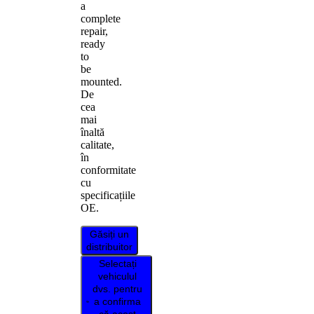
a
complete
repair,
ready
to
be
mounted.
De
cea
mai
înaltă
calitate,
în
conformitate
cu
specificațiile
OE.
Găsiți un
distribuitor
Selectați
vehiculul
dvs. pentru
a confirma