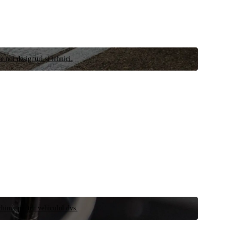
e noi designuri și tehnici.
schimb pentru vehiculul dvs.