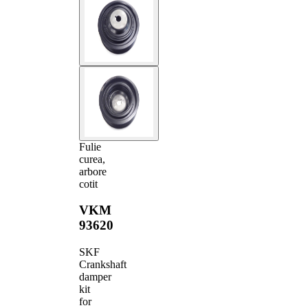
Fulie
curea,
arbore
cotit
VKM
93620
SKF
Crankshaft
damper
kit
for