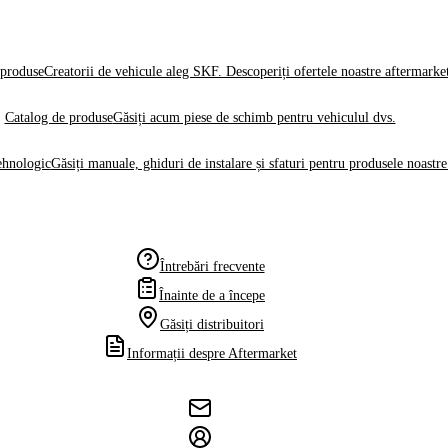
produse
Creatorii de vehicule aleg SKF. Descoperiți ofertele noastre aftermarke
Catalog de produse
Găsiți acum piese de schimb pentru vehiculul dvs.
ehnologic
Găsiți manuale, ghiduri de instalare și sfaturi pentru produsele noastre
Întrebări frecvente
Înainte de a începe
Găsiți distribuitori
Informații despre Aftermarket