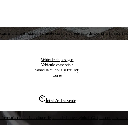
ctuării unui test riguros, cu meste cazul la cursele auto de top, prin furnizarea d
Vehicule de pasageri
Vehicule comerciale
Vehicule cu două și trei roți
Curse
Întrebări frecvente
aftermarket de înaltă calitate disponibile la nivel global. Găsiți acum piese de 