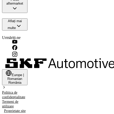
aftermarket
Aflați mai
multe
Urmăriți-ne
Europe
|
Romanian
România
Politica de
confidențialitate
Termeni de
utilizare
Proprietate site