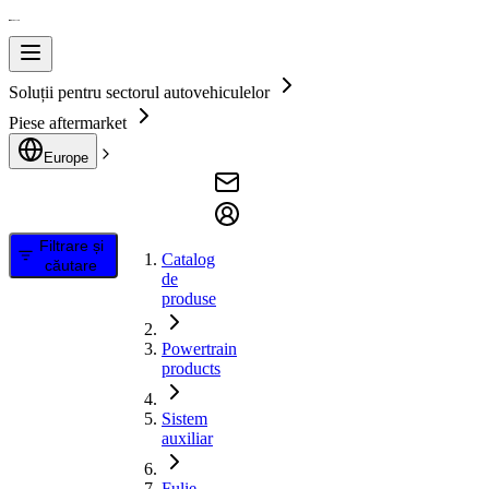
Soluții pentru sectorul autovehiculelor
Piese aftermarket
Europe
Filtrare și
Catalog
căutare
de
produse
Powertrain
products
Sistem
auxiliar
Fulie