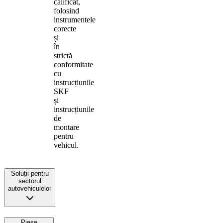
calificat,
folosind
instrumentele
corecte
și
în
strictă
conformitate
cu
instrucțiunile
SKF
și
instrucțiunile
de
montare
pentru
vehicul.
Soluții pentru
sectorul
autovehiculelor
Piese