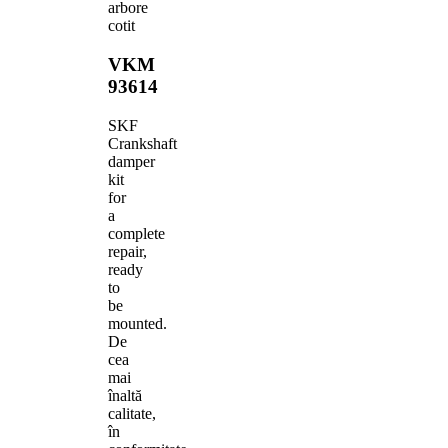
arbore
cotit
VKM
93614
SKF
Crankshaft
damper
kit
for
a
complete
repair,
ready
to
be
mounted.
De
cea
mai
înaltă
calitate,
în