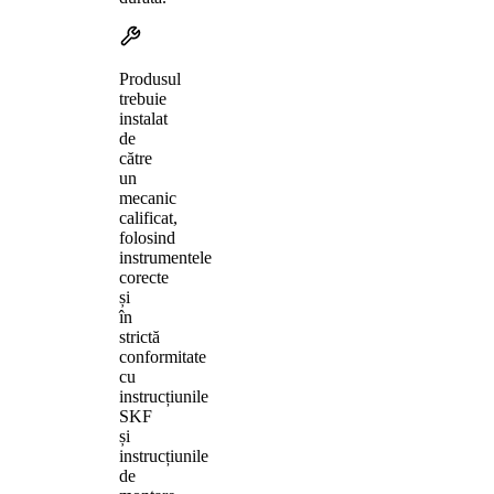
Produsul
trebuie
instalat
de
către
un
mecanic
calificat,
folosind
instrumentele
corecte
și
în
strictă
conformitate
cu
instrucțiunile
SKF
și
instrucțiunile
de