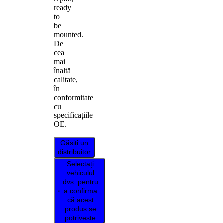
ready
to
be
mounted.
De
cea
mai
înaltă
calitate,
în
conformitate
cu
specificațiile
OE.
Găsiți un
distribuitor
Selectați
vehiculul
dvs. pentru
a confirma
că acest
produs se
potrivește