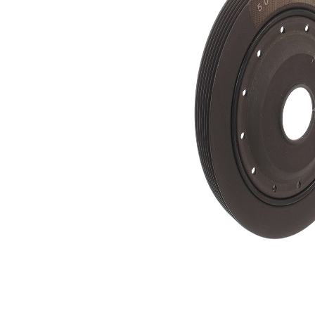
Numar
6
nervuri