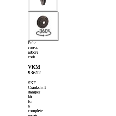
Fulie
curea,
arbore
cotit
VKM
93612
SKF
Crankshaft
damper
kit
for
a
complete
repair,