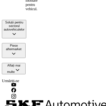
montare
pentru
vehicul.
Soluții pentru
sectorul
autovehiculelor
Piese
aftermarket
Aflați mai
multe
Urmăriți-ne