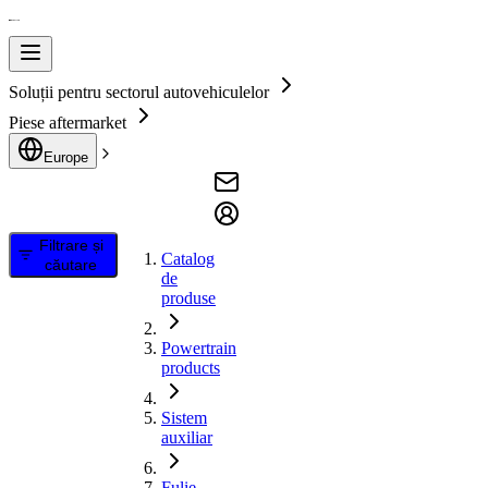
Soluții pentru sectorul autovehiculelor
Piese aftermarket
Europe
Filtrare și
Catalog
căutare
de
produse
Powertrain
products
Sistem
auxiliar
Fulie