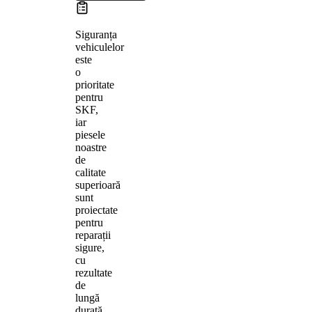
Siguranța
vehiculelor
este
o
prioritate
pentru
SKF,
iar
piesele
noastre
de
calitate
superioară
sunt
proiectate
pentru
reparații
sigure,
cu
rezultate
de
lungă
durată.