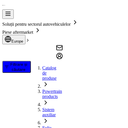
Soluții pentru sectorul autovehiculelor
Piese aftermarket
Europe
Filtrare și
Catalog
căutare
de
produse
Powertrain
products
Sistem
auxiliar
Fulie