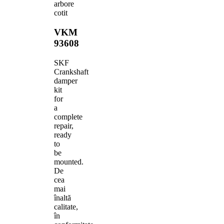
arbore
cotit
VKM
93608
SKF
Crankshaft
damper
kit
for
a
complete
repair,
ready
to
be
mounted.
De
cea
mai
înaltă
calitate,
în