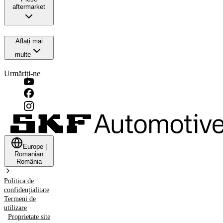
aftermarket
Aflați mai
multe
Urmăriți-ne
Europe
|
Romanian
România
Politica de
confidențialitate
Termeni de
utilizare
Proprietate site