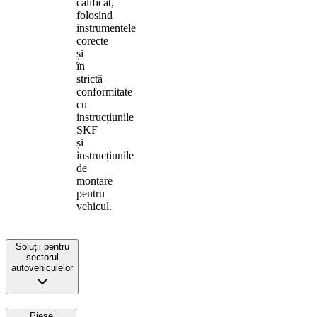
calificat,
folosind
instrumentele
corecte
și
în
strictă
conformitate
cu
instrucțiunile
SKF
și
instrucțiunile
de
montare
pentru
vehicul.
Soluții pentru
sectorul
autovehiculelor
Piese