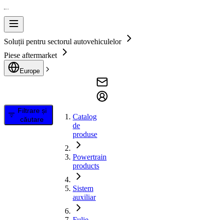
Soluții pentru sectorul autovehiculelor
Piese aftermarket
Europe
Filtrare și
Catalog
căutare
de
produse
Powertrain
products
Sistem
auxiliar
Fulie