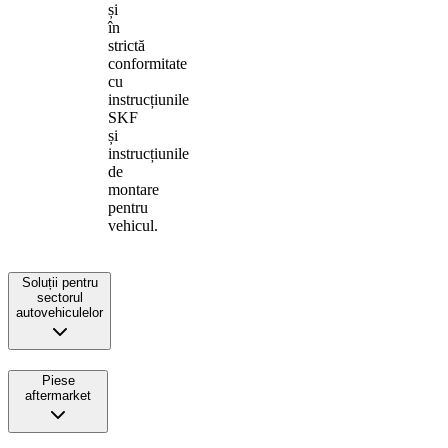
și
în
strictă
conformitate
cu
instrucțiunile
SKF
și
instrucțiunile
de
montare
pentru
vehicul.
Soluții pentru
sectorul
autovehiculelor
Piese
aftermarket