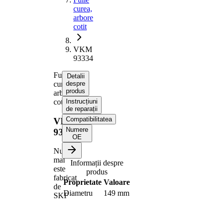
curea,
arbore
cotit
VKM
93334
Fulie
Detalii
curea,
despre
produs
arbore
cotit
Instrucțiuni
de reparații
Compatibilitatea
VKM
Numere
93334
OE
Nu
mai
Informații despre
este
produs
fabricat
Proprietate
Valoare
de
Diametru
149 mm
SKF
Numar
6
nervuri