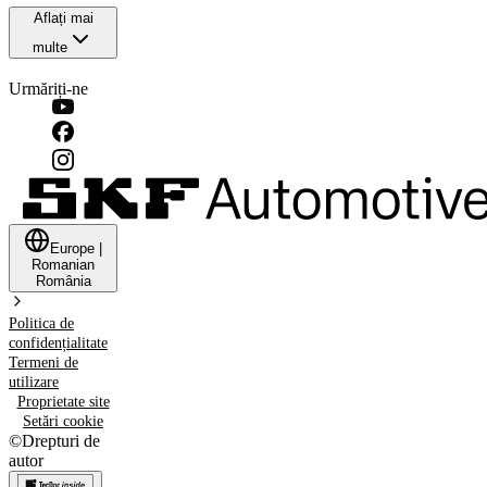
Aflați mai
multe
Urmăriți-ne
Europe
|
Romanian
România
Politica de
confidențialitate
Termeni de
utilizare
Proprietate site
Setări cookie
©
Drepturi de
autor