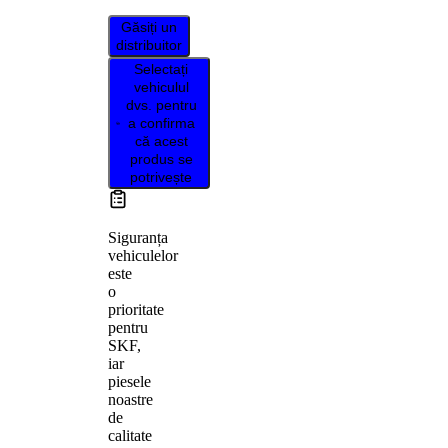
Găsiți un
distribuitor
Selectați
vehiculul
dvs. pentru
a confirma
că acest
produs se
potrivește
Siguranța
vehiculelor
este
o
prioritate
pentru
SKF,
iar
piesele
noastre
de
calitate