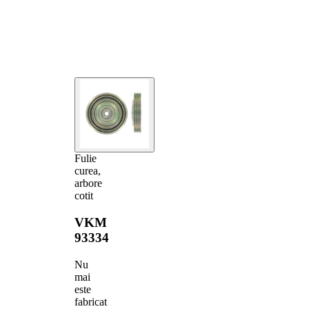
Fulie
curea,
arbore
cotit
VKM
93334
Nu
mai
este
fabricat