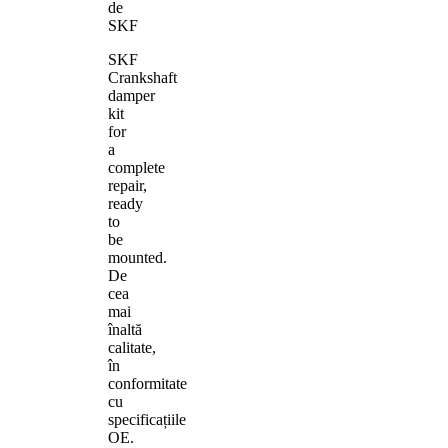
de
SKF
SKF
Crankshaft
damper
kit
for
a
complete
repair,
ready
to
be
mounted.
De
cea
mai
înaltă
calitate,
în
conformitate
cu
specificațiile
OE.