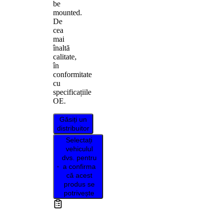
be
mounted.
De
cea
mai
înaltă
calitate,
în
conformitate
cu
specificațiile
OE.
Găsiți un
distribuitor
Selectați
vehiculul
dvs. pentru
a confirma
că acest
produs se
potrivește