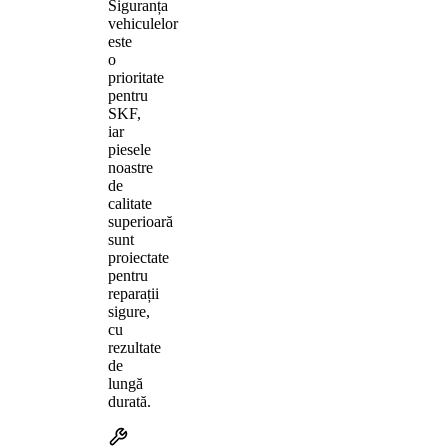
Siguranța
vehiculelor
este
o
prioritate
pentru
SKF,
iar
piesele
noastre
de
calitate
superioară
sunt
proiectate
pentru
reparații
sigure,
cu
rezultate
de
lungă
durată.