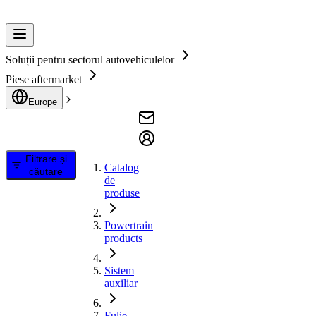
Soluții pentru sectorul autovehiculelor
Piese aftermarket
Europe
Filtrare și
Catalog
căutare
de
produse
Powertrain
products
Sistem
auxiliar
Fulie