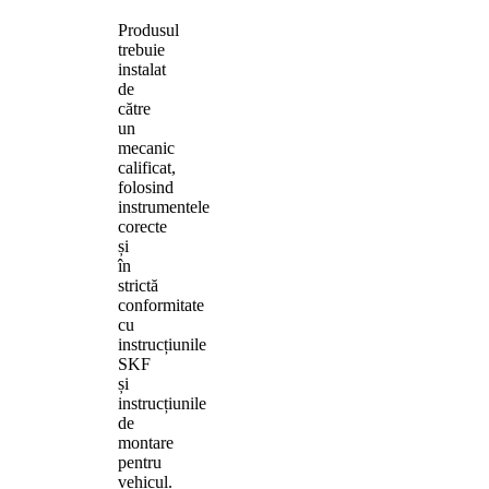
Produsul
trebuie
instalat
de
către
un
mecanic
calificat,
folosind
instrumentele
corecte
și
în
strictă
conformitate
cu
instrucțiunile
SKF
și
instrucțiunile
de
montare
pentru
vehicul.