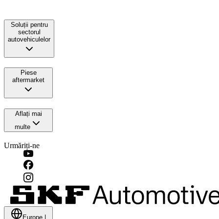
Soluții pentru
sectorul
autovehiculelor
Piese
aftermarket
Aflați mai
multe
Urmăriți-ne
Europe
|