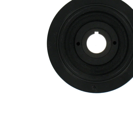
Numar
5
nervuri