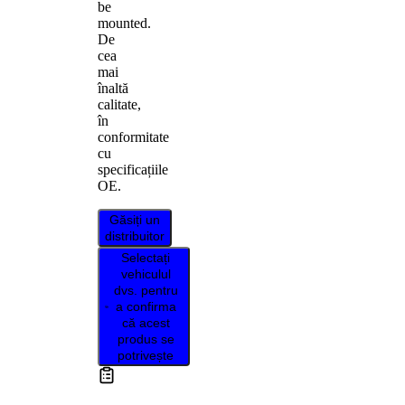
be
mounted.
De
cea
mai
înaltă
calitate,
în
conformitate
cu
specificațiile
OE.
Găsiți un
distribuitor
Selectați
vehiculul
dvs. pentru
a confirma
că acest
produs se
potrivește