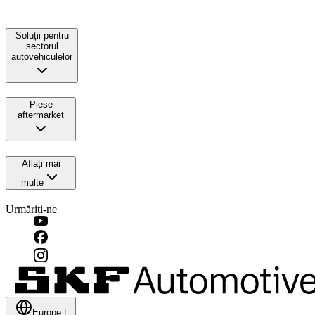
Soluții pentru
sectorul
autovehiculelor
Piese
aftermarket
Aflați mai
multe
Urmăriți-ne
Europe
|