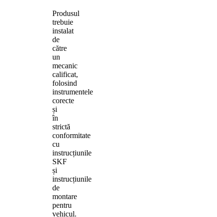
Produsul
trebuie
instalat
de
către
un
mecanic
calificat,
folosind
instrumentele
corecte
și
în
strictă
conformitate
cu
instrucțiunile
SKF
și
instrucțiunile
de
montare
pentru
vehicul.