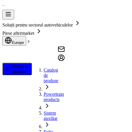
Soluții pentru sectorul autovehiculelor
Piese aftermarket
Europe
Filtrare și
Catalog
căutare
de
produse
Powertrain
products
Sistem
auxiliar
Fulie