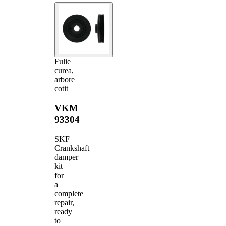
Fulie
curea,
arbore
cotit
VKM
93304
SKF
Crankshaft
damper
kit
for
a
complete
repair,
ready
to