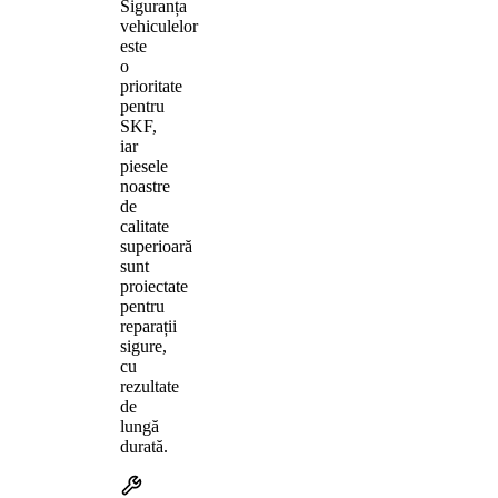
Siguranța
vehiculelor
este
o
prioritate
pentru
SKF,
iar
piesele
noastre
de
calitate
superioară
sunt
proiectate
pentru
reparații
sigure,
cu
rezultate
de
lungă
durată.