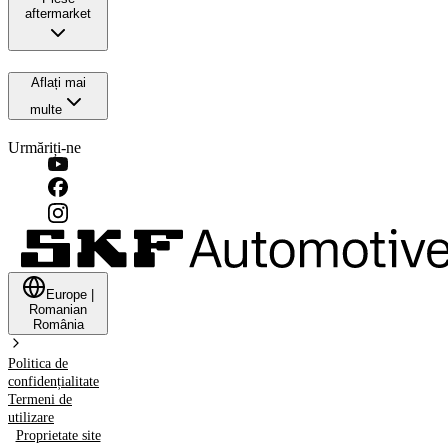
aftermarket
Aflați mai
multe
Urmăriți-ne
Europe
|
Romanian
România
Politica de
confidențialitate
Termeni de
utilizare
Proprietate site