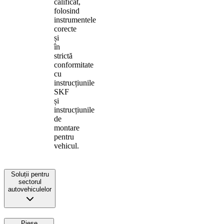
calificat,
folosind
instrumentele
corecte
și
în
strictă
conformitate
cu
instrucțiunile
SKF
și
instrucțiunile
de
montare
pentru
vehicul.
Soluții pentru
sectorul
autovehiculelor
Piese