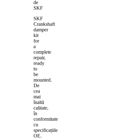
de
SKF
SKF
Crankshaft
damper
kit
for
a
complete
repair,
ready
to
be
mounted.
De
cea
mai
înaltă
calitate,
în
conformitate
cu
specificațiile
OE.