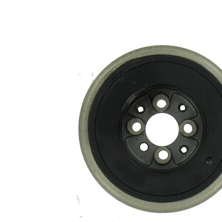
Numar
6
nervuri