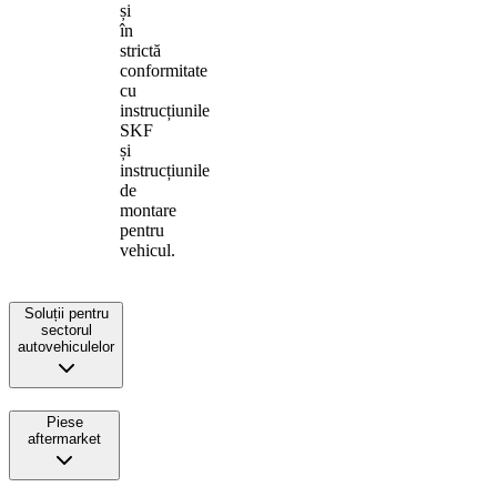
și
în
strictă
conformitate
cu
instrucțiunile
SKF
și
instrucțiunile
de
montare
pentru
vehicul.
Soluții pentru
sectorul
autovehiculelor
Piese
aftermarket