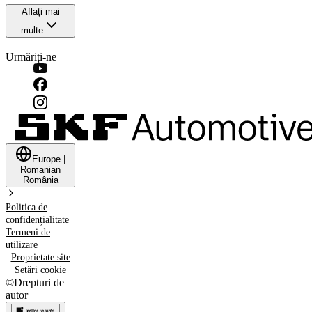
Aflați mai
multe
Urmăriți-ne
Europe
|
Romanian
România
Politica de
confidențialitate
Termeni de
utilizare
Proprietate site
Setări cookie
©
Drepturi de
autor