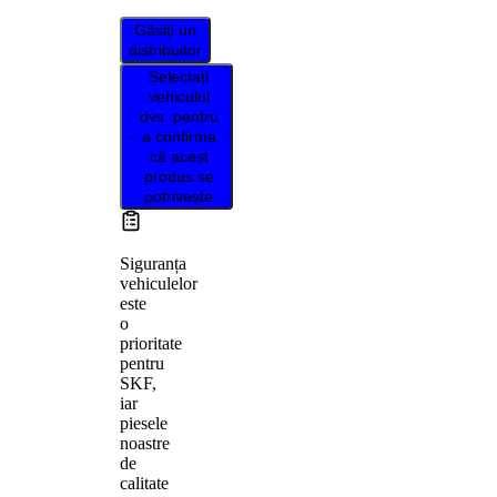
Găsiți un
distribuitor
Selectați
vehiculul
dvs. pentru
a confirma
că acest
produs se
potrivește
Siguranța
vehiculelor
este
o
prioritate
pentru
SKF,
iar
piesele
noastre
de
calitate