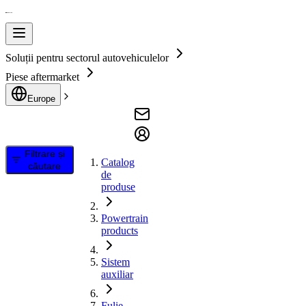
Soluții pentru sectorul autovehiculelor
Piese aftermarket
Europe
Filtrare și
Catalog
căutare
de
produse
Powertrain
products
Sistem
auxiliar
Fulie