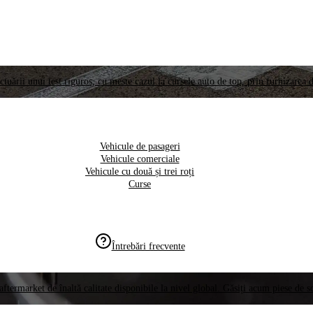
ctuării unui test riguros, cu meste cazul la cursele auto de top, prin furnizarea d
Vehicule de pasageri
Vehicule comerciale
Vehicule cu două și trei roți
Curse
Întrebări frecvente
aftermarket de înaltă calitate disponibile la nivel global. Găsiți acum piese de 