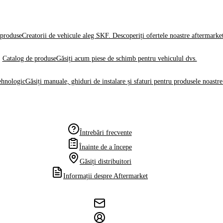
produse
Creatorii de vehicule aleg SKF. Descoperiți ofertele noastre aftermarke
Catalog de produse
Găsiți acum piese de schimb pentru vehiculul dvs.
ehnologic
Găsiți manuale, ghiduri de instalare și sfaturi pentru produsele noastre
Întrebări frecvente
Înainte de a începe
Găsiți distribuitori
Informații despre Aftermarket