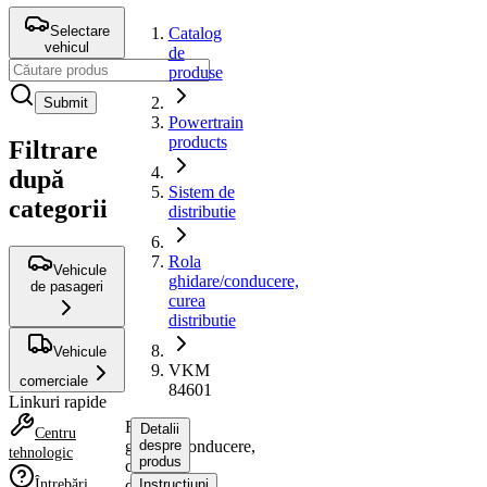
Selectare
Catalog
vehicul
de
produse
Submit
Powertrain
products
Filtrare
după
Sistem de
categorii
distributie
Rola
Vehicule
ghidare/conducere,
de pasageri
curea
distributie
Vehicule
VKM
comerciale
84601
Linkuri rapide
Rola
Detalii
Centru
ghidare/conducere,
despre
tehnologic
produs
curea
Întrebări
distributie
Instrucțiuni