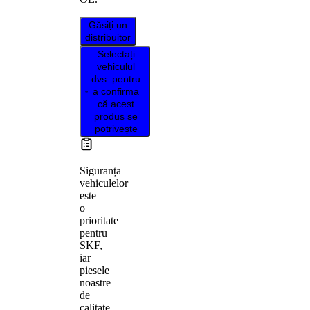
Găsiți un
distribuitor
Selectați
vehiculul
dvs. pentru
a confirma
că acest
produs se
potrivește
Siguranța
vehiculelor
este
o
prioritate
pentru
SKF,
iar
piesele
noastre
de
calitate