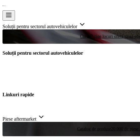
Soluții pentru sectorul autovehiculelor
Curse
Puține locuri oferă șansa efe
Soluții pentru sectorul autovehiculelor
Linkuri rapide
Piese aftermarket
Catalog de produse
20.000 de piese 