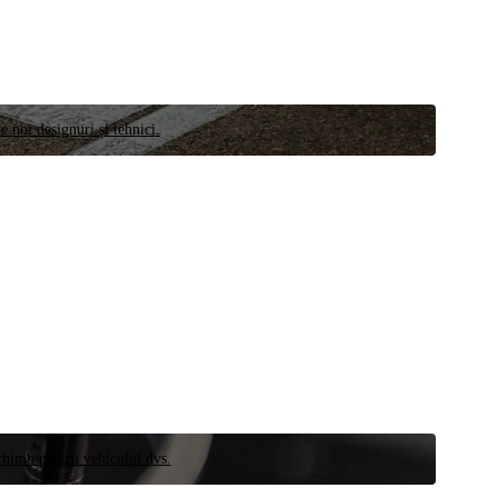
e noi designuri și tehnici.
schimb pentru vehiculul dvs.