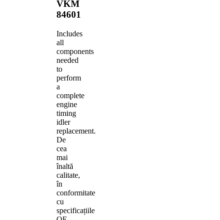
VKM
84601
Includes
all
components
needed
to
perform
a
complete
engine
timing
idler
replacement.
De
cea
mai
înaltă
calitate,
în
conformitate
cu
specificațiile
OE.