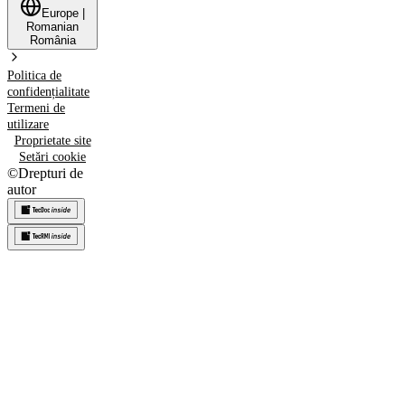
Europe
|
Romanian
România
Politica de
confidențialitate
Termeni de
utilizare
Proprietate site
Setări cookie
©
Drepturi de
autor