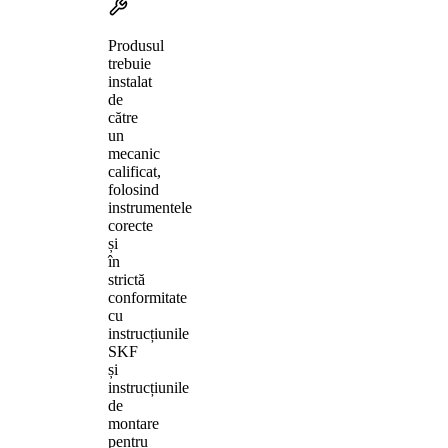
Produsul
trebuie
instalat
de
către
un
mecanic
calificat,
folosind
instrumentele
corecte
și
în
strictă
conformitate
cu
instrucțiunile
SKF
și
instrucțiunile
de
montare
pentru