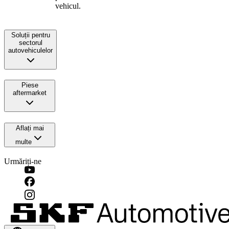
vehicul.
Soluții pentru
sectorul
autovehiculelor
Piese
aftermarket
Aflați mai
multe
Urmăriți-ne