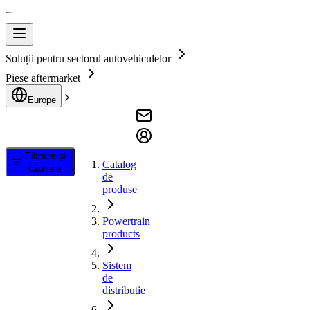
Soluții pentru sectorul autovehiculelor
Piese aftermarket
Europe
Filtrare și
Catalog
căutare
de
produse
Powertrain
products
Sistem
de
distributie