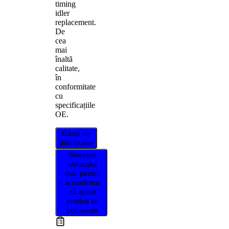
timing
idler
replacement.
De
cea
mai
înaltă
calitate,
în
conformitate
cu
specificațiile
OE.
Găsiți un
distribuitor
Selectați
vehiculul
dvs. pentru
a confirma
că acest
produs se
potrivește