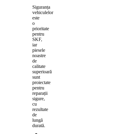
Siguranța
vehiculelor
este
o
prioritate
pentru
SKF,
iar
piesele
noastre
de
calitate
superioară
sunt
proiectate
pentru
reparații
sigure,
cu
rezultate
de
lungă
durată.