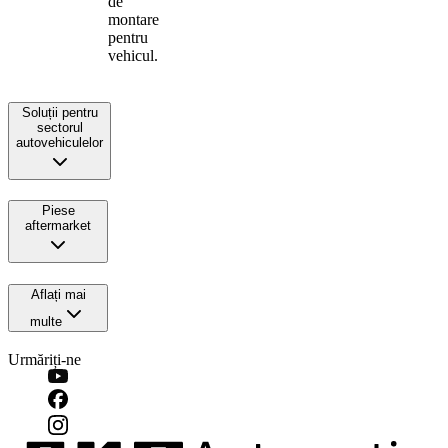
de
montare
pentru
vehicul.
Soluții pentru
sectorul
autovehiculelor
Piese
aftermarket
Aflați mai
multe
Urmăriți-ne