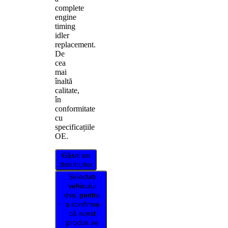
complete
engine
timing
idler
replacement.
De
cea
mai
înaltă
calitate,
în
conformitate
cu
specificațiile
OE.
Găsiți un
distribuitor
Selectați
vehiculul
dvs. pentru
a confirma
că acest
produs se