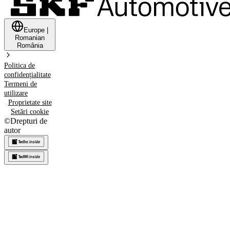
Europe
|
Romanian
România
Politica de
confidențialitate
Termeni de
utilizare
Proprietate site
Setări cookie
©
Drepturi de
autor