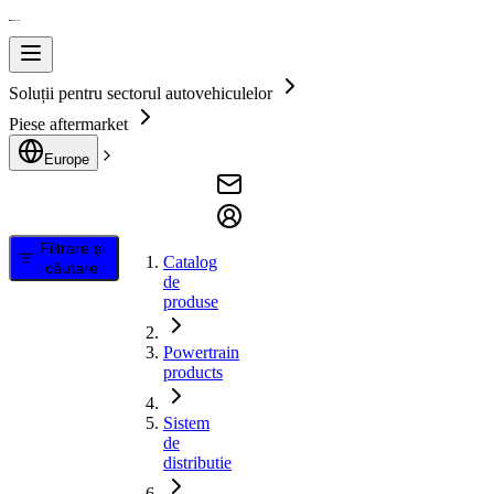
Soluții pentru sectorul autovehiculelor
Piese aftermarket
Europe
Filtrare și
Catalog
căutare
de
produse
Powertrain
products
Sistem
de
distributie