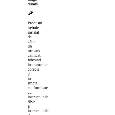
durată.
Produsul
trebuie
instalat
de
către
un
mecanic
calificat,
folosind
instrumentele
corecte
și
în
strictă
conformitate
cu
instrucțiunile
SKF
și
instrucțiunile