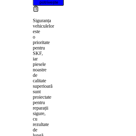
potrivește
Siguranța
vehiculelor
este
o
prioritate
pentru
SKF,
iar
piesele
noastre
de
calitate
superioară
sunt
proiectate
pentru
reparații
sigure,
cu
rezultate
de
lungă