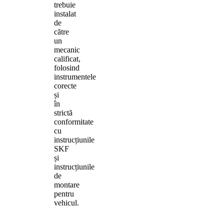
trebuie
instalat
de
către
un
mecanic
calificat,
folosind
instrumentele
corecte
și
în
strictă
conformitate
cu
instrucțiunile
SKF
și
instrucțiunile
de
montare
pentru
vehicul.