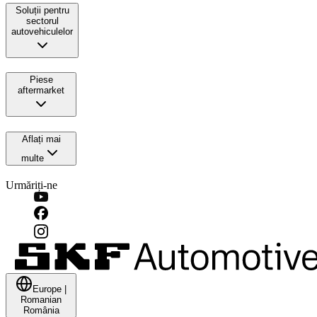
Soluții pentru
sectorul
autovehiculelor
Piese
aftermarket
Aflați mai
multe
Urmăriți-ne
Europe
|
Romanian
România