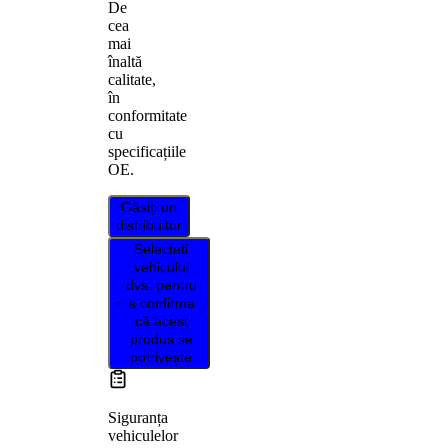
De
cea
mai
înaltă
calitate,
în
conformitate
cu
specificațiile
OE.
Găsiți un
distribuitor
Selectați
vehiculul
dvs. pentru
a confirma
că acest
produs se
potrivește
Siguranța
vehiculelor