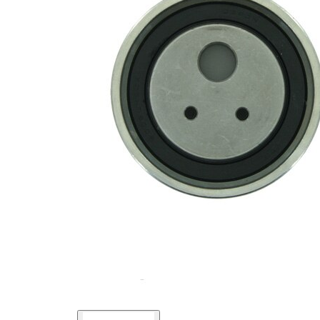
rola
manual
intinzatoare