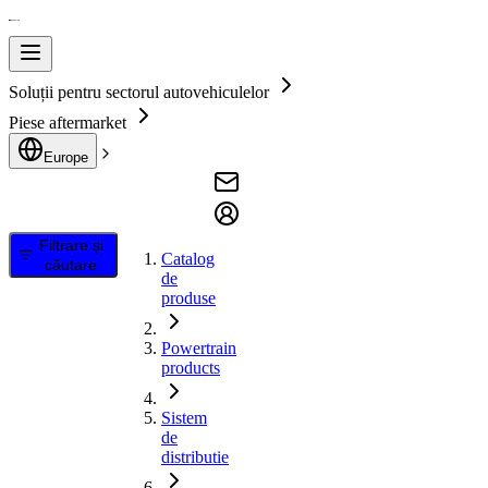
Soluții pentru sectorul autovehiculelor
Piese aftermarket
Europe
Filtrare și
Catalog
căutare
de
produse
Powertrain
products
Sistem
de
distributie