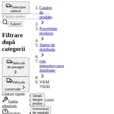
Selectare
Catalog
vehicul
de
produse
Submit
Powertrain
products
Filtrare
după
Sistem de
categorii
distributie
rola
Vehicule
intinzator,curea
de pasageri
distributie
VKM
Vehicule
75630
comerciale
Linkuri rapide
rola
Detalii
intinzator,curea
despre
Centru
produs
distributie
tehnologic
Instrucțiuni
de reparații
Întrebări