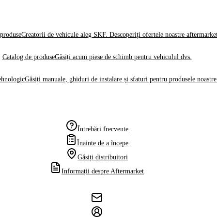
produse
Creatorii de vehicule aleg SKF. Descoperiți ofertele noastre aftermarke
Catalog de produse
Găsiți acum piese de schimb pentru vehiculul dvs.
ehnologic
Găsiți manuale, ghiduri de instalare și sfaturi pentru produsele noastre
Întrebări frecvente
Înainte de a începe
Găsiți distribuitori
Informații despre Aftermarket