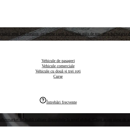
ctuării unui test riguros, cu meste cazul la cursele auto de top, prin furnizarea d
Vehicule de pasageri
Vehicule comerciale
Vehicule cu două și trei roți
Curse
Întrebări frecvente
aftermarket de înaltă calitate disponibile la nivel global. Găsiți acum piese de 