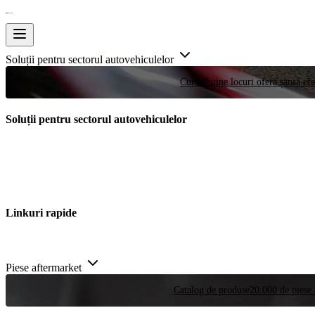
Soluții pentru sectorul autovehiculelor
Curse
Puține locuri oferă șansa efe
Soluții pentru sectorul autovehiculelor
Linkuri rapide
Piese aftermarket
Catalog de produse
20.000 de piese 