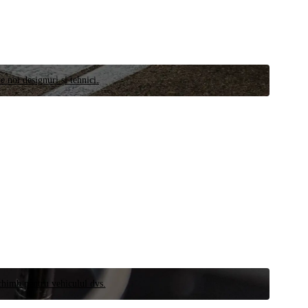
e noi designuri și tehnici.
schimb pentru vehiculul dvs.