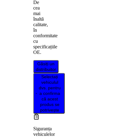
De
cea
mai
înaltă
calitate,
în
conformitate
cu
specificațiile
OE.
Găsiți un
distribuitor
Selectați
vehiculul
dvs. pentru
a confirma
că acest
produs se
potrivește
Siguranța
vehiculelor