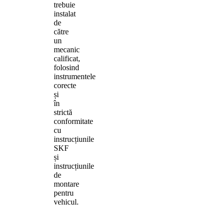
trebuie
instalat
de
către
un
mecanic
calificat,
folosind
instrumentele
corecte
și
în
strictă
conformitate
cu
instrucțiunile
SKF
și
instrucțiunile
de
montare
pentru
vehicul.