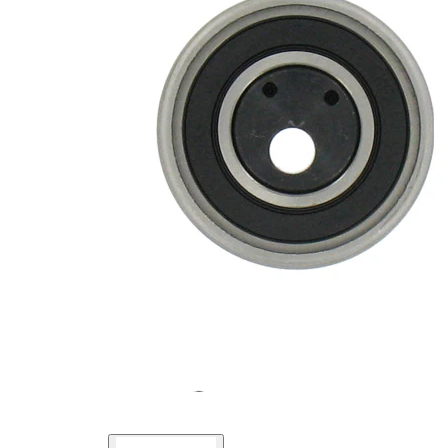
Actionare
rola
manual
intinzatoare
Diametru
62 mm
flanșă