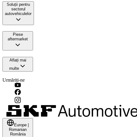
Soluții pentru
sectorul
autovehiculelor
Piese
aftermarket
Aflați mai
multe
Urmăriți-ne
Europe
|
Romanian
România