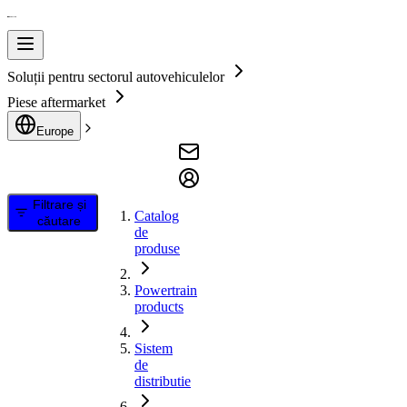
Soluții pentru sectorul autovehiculelor
Piese aftermarket
Europe
Filtrare și
Catalog
căutare
de
produse
Powertrain
products
Sistem
de
distributie