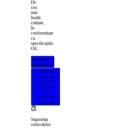
De
cea
mai
înaltă
calitate,
în
conformitate
cu
specificațiile
OE.
Găsiți un
distribuitor
Selectați
vehiculul
dvs. pentru
a confirma
că acest
produs se
potrivește
Siguranța
vehiculelor