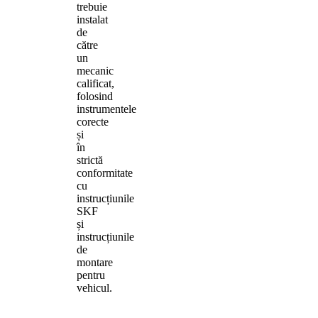
trebuie
instalat
de
către
un
mecanic
calificat,
folosind
instrumentele
corecte
și
în
strictă
conformitate
cu
instrucțiunile
SKF
și
instrucțiunile
de
montare
pentru
vehicul.