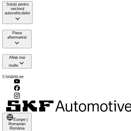
Soluții pentru
sectorul
autovehiculelor
Piese
aftermarket
Aflați mai
multe
Urmăriți-ne
Europe
|
Romanian
România