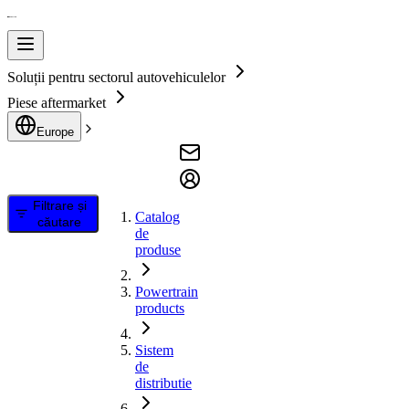
Soluții pentru sectorul autovehiculelor
Piese aftermarket
Europe
Filtrare și
Catalog
căutare
de
produse
Powertrain
products
Sistem
de
distributie