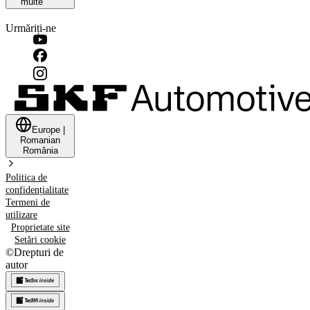
multe
Urmăriți-ne
Europe
|
Romanian
România
Politica de
confidențialitate
Termeni de
utilizare
Proprietate site
Setări cookie
©
Drepturi de
autor