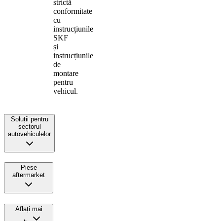
strictă
conformitate
cu
instrucțiunile
SKF
și
instrucțiunile
de
montare
pentru
vehicul.
Soluții pentru
sectorul
autovehiculelor
Piese
aftermarket
Aflați mai