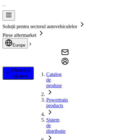
Soluții pentru sectorul autovehiculelor
Piese aftermarket
Europe
Filtrare și
Catalog
căutare
de
produse
Powertrain
products
Sistem
de
distributie