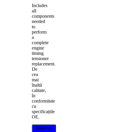
Includes
all
components
needed
to
perform
a
complete
engine
timing
tensioner
replacement.
De
cea
mai
înaltă
calitate,
în
conformitate
cu
specificațiile
OE.
Găsiți un