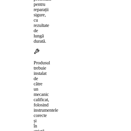
pentru
reparații
sigure,
cu
rezultate
de
lungă
durată.
Produsul
trebuie
instalat
de
către
un
mecanic
calificat,
folosind
instrumentele
corecte
și
în