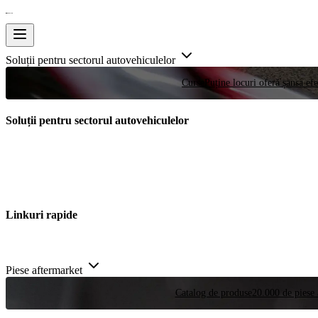
Soluții pentru sectorul autovehiculelor
Curse
Puține locuri oferă șansa efe
Soluții pentru sectorul autovehiculelor
Linkuri rapide
Piese aftermarket
Catalog de produse
20.000 de piese 