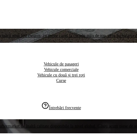
ctuării unui test riguros, cu meste cazul la cursele auto de top, prin furnizarea d
Vehicule de pasageri
Vehicule comerciale
Vehicule cu două și trei roți
Curse
Întrebări frecvente
aftermarket de înaltă calitate disponibile la nivel global. Găsiți acum piese de 