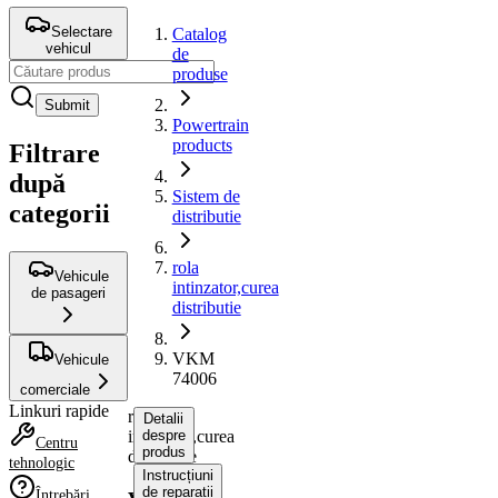
Selectare
Catalog
vehicul
de
produse
Submit
Powertrain
products
Filtrare
după
Sistem de
categorii
distributie
rola
Vehicule
intinzator,curea
de pasageri
distributie
VKM
Vehicule
74006
comerciale
Linkuri rapide
rola
Detalii
intinzator,curea
despre
Centru
produs
distributie
tehnologic
Instrucțiuni
de reparații
Întrebări