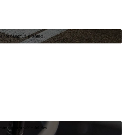
e noi designuri și tehnici.
schimb pentru vehiculul dvs.