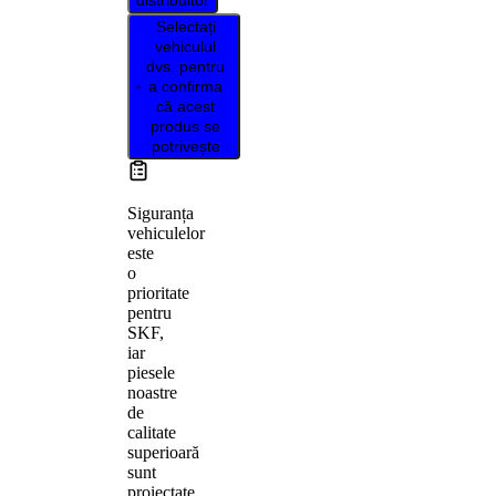
distribuitor
Selectați
vehiculul
dvs. pentru
a confirma
că acest
produs se
potrivește
Siguranța
vehiculelor
este
o
prioritate
pentru
SKF,
iar
piesele
noastre
de
calitate
superioară
sunt
proiectate