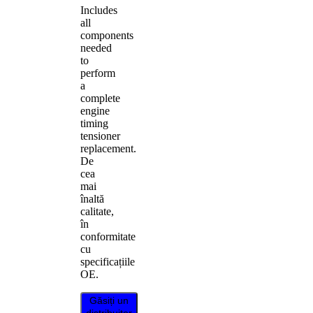
Includes
all
components
needed
to
perform
a
complete
engine
timing
tensioner
replacement.
De
cea
mai
înaltă
calitate,
în
conformitate
cu
specificațiile
OE.
Găsiți un