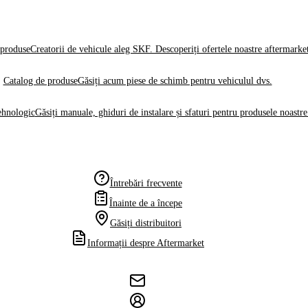
produse
Creatorii de vehicule aleg SKF. Descoperiți ofertele noastre aftermarke
Catalog de produse
Găsiți acum piese de schimb pentru vehiculul dvs.
ehnologic
Găsiți manuale, ghiduri de instalare și sfaturi pentru produsele noastre
Întrebări frecvente
Înainte de a începe
Găsiți distribuitori
Informații despre Aftermarket